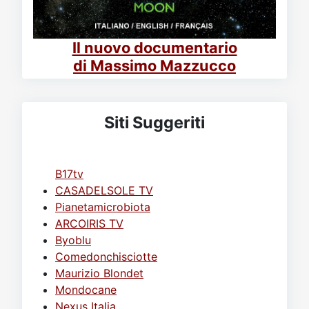
Il nuovo documentario
di Massimo Mazzucco
Siti Suggeriti
B17tv
CASADELSOLE TV
Pianetamicrobiota
ARCOIRIS TV
Byoblu
Comedonchisciotte
Maurizio Blondet
Mondocane
Nexus Italia