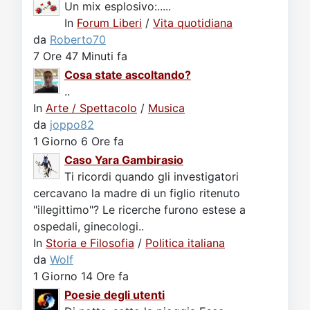
Un mix esplosivo:.....
In
Forum Liberi
/
Vita quotidiana
da
Roberto70
7 Ore 47 Minuti fa
Cosa state ascoltando?
..
In
Arte / Spettacolo
/
Musica
da
joppo82
1 Giorno 6 Ore fa
Caso Yara Gambirasio
Ti ricordi quando gli investigatori
cercavano la madre di un figlio ritenuto
"illegittimo"? Le ricerche furono estese a
ospedali, ginecologi..
In
Storia e Filosofia
/
Politica italiana
da
Wolf
1 Giorno 14 Ore fa
Poesie degli utenti