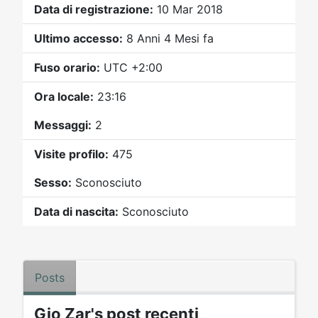
Video
Donazione
Forum
Data di registrazione:
10 Mar 2018
Ultimo accesso:
8 Anni 4 Mesi fa
Fuso orario:
UTC +2:00
Ora locale:
23:16
Messaggi:
2
Visite profilo:
475
Sesso:
Sconosciuto
Data di nascita:
Sconosciuto
Posts
Gio Zar's post recenti