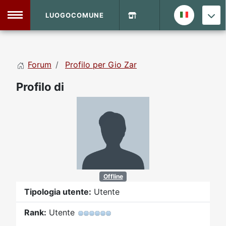
LUOGOCOMUNE
MENU
Forum
Profilo per Gio Zar
Home
Profilo di
Info Sito
Login
DVD Shop
Contatti
Vecchio Sito
Offline
Tipologia utente:
Utente
Archivio
Rank:
Utente