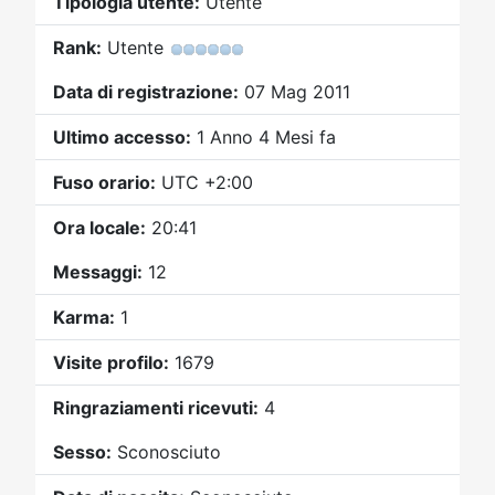
Tipologia utente:
Utente
Video
Donazione
Forum
Rank:
Utente
Data di registrazione:
07 Mag 2011
Ultimo accesso:
1 Anno 4 Mesi fa
Fuso orario:
UTC +2:00
Ora locale:
20:41
Messaggi:
12
Karma:
1
Visite profilo:
1679
Ringraziamenti ricevuti:
4
Sesso:
Sconosciuto