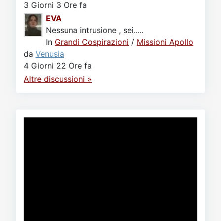
3 Giorni 3 Ore fa
EVA
Nessuna intrusione , sei.....
In
Grandi Cospirazioni
/
Missioni Apollo
da
Venusia
4 Giorni 22 Ore fa
Altre discussioni »