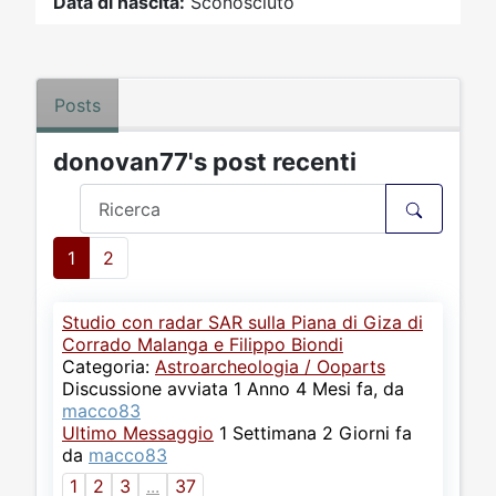
Data di nascita:
Sconosciuto
Posts
donovan77's post recenti
1
2
Studio con radar SAR sulla Piana di Giza di
Corrado Malanga e Filippo Biondi
Categoria:
Astroarcheologia / Ooparts
Discussione avviata 1 Anno 4 Mesi fa, da
macco83
Ultimo Messaggio
1 Settimana 2 Giorni fa
da
macco83
1
2
3
...
37