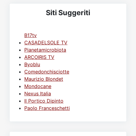
Siti Suggeriti
B17tv
CASADELSOLE TV
Pianetamicrobiota
ARCOIRIS TV
Byoblu
Comedonchisciotte
Maurizio Blondet
Mondocane
Nexus Italia
Il Portico Dipinto
Paolo Franceschetti