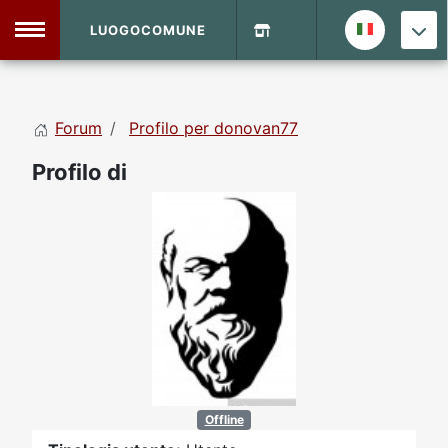
LUOGOCOMUNE
MENU
Forum
Profilo per donovan77
Home
Profilo di
Info Sito
Login
DVD Shop
Contatti
Vecchio Sito
Archivio
Offline