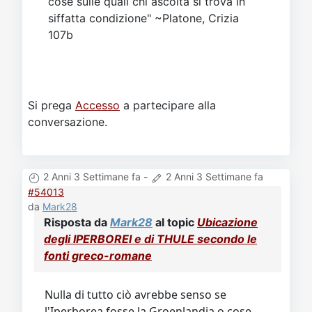
cose sulle quali chi ascolta si trova in
siffatta condizione" ~Platone, Crizia
107b
Si prega
Accesso
a partecipare alla
conversazione.
2 Anni 3 Settimane fa
-
2 Anni 3 Settimane fa
#54013
da
Mark28
Risposta da
Mark28
al topic
Ubicazione
degli IPERBOREI e di THULE secondo le
fonti greco-romane
Nulla di tutto ciò avrebbe senso se
l'Iperborea fosse la Groenlandia o cose