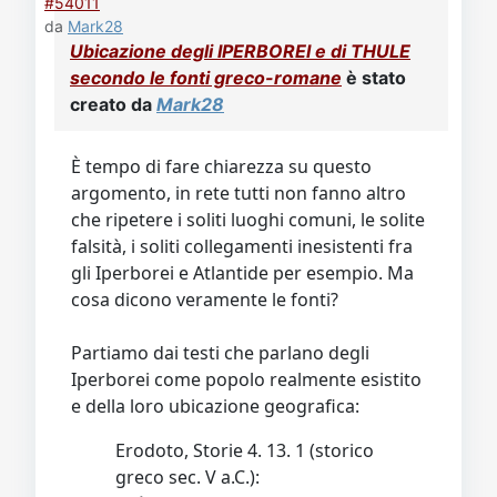
Video
Donazione
Forum
#54011
da
Mark28
Ubicazione degli IPERBOREI e di THULE
secondo le fonti greco-romane
è stato
creato da
Mark28
È tempo di fare chiarezza su questo
argomento, in rete tutti non fanno altro
che ripetere i soliti luoghi comuni, le solite
falsità, i soliti collegamenti inesistenti fra
gli Iperborei e Atlantide per esempio. Ma
cosa dicono veramente le fonti?
Partiamo dai testi che parlano degli
Iperborei come popolo realmente esistito
e della loro ubicazione geografica:
Erodoto, Storie 4. 13. 1 (storico
greco sec. V a.C.):