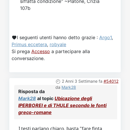
siffatta condizione" ~Platone, Crizia
107b
I seguenti utenti hanno detto grazie :
Argo1
,
Primus eccetera
,
robyale
Si prega
Accesso
a partecipare alla
conversazione.
2 Anni 3 Settimane fa
#54012
da
Mark28
Risposta da
Mark28
al topic
Ubicazione degli
IPERBOREI e di THULE secondo le fonti
greco-romane
I testi parlano chiaro, basta "fare finta