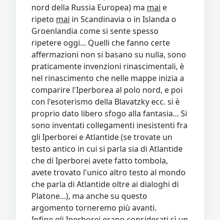
nord della Russia Europea) ma
mai
e
ripeto
mai
in Scandinavia o in Islanda o
Groenlandia come si sente spesso
ripetere oggi... Quelli che fanno certe
affermazioni non si basano su nulla, sono
praticamente invenzioni rinascimentali, è
nel rinascimento che nelle mappe inizia a
comparire l'Iperborea al polo nord, e poi
con l'esoterismo della Blavatzky ecc. si è
proprio dato libero sfogo alla fantasia... Si
sono inventati collegamenti inesistenti fra
gli Iperborei e Atlantide (se trovate un
testo antico in cui si parla sia di Atlantide
che di Iperborei avete fatto tombola,
avete trovato l'unico altro testo al mondo
che parla di Atlantide oltre ai dialoghi di
Platone...), ma anche su questo
argomento torneremo più avanti.
Infine gli Iperborei erano considerati sì un