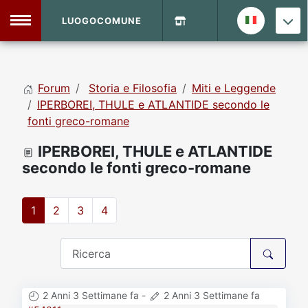
LUOGOCOMUNE
MENU
Forum
Storia e Filosofia
Miti e Leggende
Home
IPERBOREI, THULE e ATLANTIDE secondo le
fonti greco-romane
Info Sito
Login
DVD Shop
IPERBOREI, THULE e ATLANTIDE
secondo le fonti greco-romane
Contatti
1
2
3
4
Vecchio Sito
Archivio
2 Anni 3 Settimane fa
-
2 Anni 3 Settimane fa