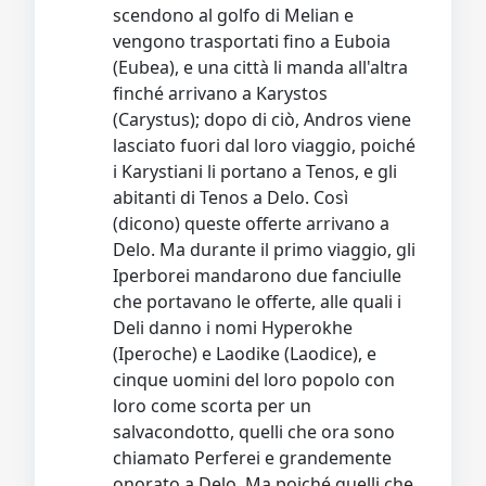
scendono al golfo di Melian e
vengono trasportati fino a Euboia
(Eubea), e una città li manda all'altra
finché arrivano a Karystos
(Carystus); dopo di ciò, Andros viene
lasciato fuori dal loro viaggio, poiché
i Karystiani li portano a Tenos, e gli
abitanti di Tenos a Delo. Così
(dicono) queste offerte arrivano a
Delo. Ma durante il primo viaggio, gli
Iperborei mandarono due fanciulle
che portavano le offerte, alle quali i
Deli danno i nomi Hyperokhe
(Iperoche) e Laodike (Laodice), e
cinque uomini del loro popolo con
loro come scorta per un
salvacondotto, quelli che ora sono
chiamato Perferei e grandemente
onorato a Delo. Ma poiché quelli che