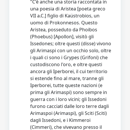
"C'è anche una storia raccontata in
una poesia di Aristea [poeta greco
VII a.C.] figlio di Kaüstrobios, un
uomo di Prokonnesos. Questo
Aristea, posseduto da Phoibos
(Phoebus) [Apollon], visitò gli
Issedones; oltre questi (disse) vivono
gli Arimaspi con un occhio solo, oltre
i quali ci sono i Grypes (Grifoni) che
custodiscono l'oro, e oltre questi
ancora gli Iperborei, il cui territorio
si estende fino al mare, tranne gli
Iperborei, tutte queste nazioni (e
prima gli Arimaspi) sono sempre in
guerra con i loro vicini; gli Issedoni
furono cacciati dalle loro terre dagli
Arimaspoi (Arimaspi), gli Sciti (Sciti)
dagli Issedoni, e i Kimmeroi
(Cimmeri), che vivevano presso il