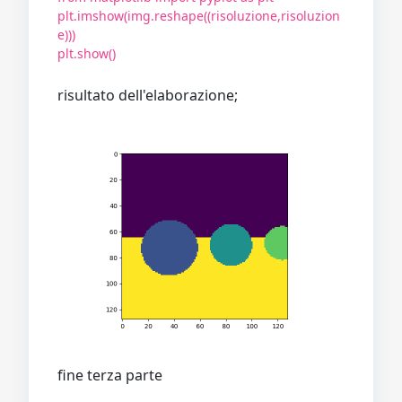
plt.imshow(img.reshape((risoluzione,risoluzion
e)))
plt.show()
risultato dell'elaborazione;
fine terza parte