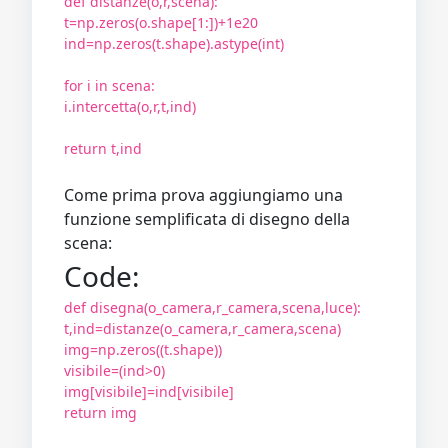
def distanze(o,r,scena):
t=np.zeros(o.shape[1:])+1e20
ind=np.zeros(t.shape).astype(int)
for i in scena:
i.intercetta(o,r,t,ind)
return t,ind
Come prima prova aggiungiamo una
funzione semplificata di disegno della
scena:
Code:
def disegna(o_camera,r_camera,scena,luce):
t,ind=distanze(o_camera,r_camera,scena)
img=np.zeros((t.shape))
visibile=(ind>0)
img[visibile]=ind[visibile]
return img