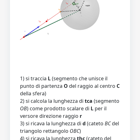
1) si traccia
L
(segmento che unisce il
punto di partenza
O
del raggio al centro
C
della sfera)
2) si calcola la lunghezza di
tca
(segmento
OB
) come prodotto scalare di
L
per il
versore direzione raggio
r
3) si ricava la lunghezza di
d
(cateto
BC
del
triangolo rettangolo
OBC
)
4) si ricava la lunghezza
thc
(cateto del