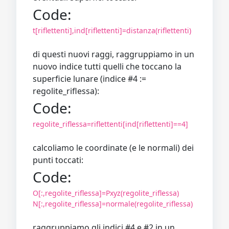
Code:
t[riflettenti],ind[riflettenti]=distanza(riflettenti)
di questi nuovi raggi, raggruppiamo in un
nuovo indice tutti quelli che toccano la
superficie lunare (indice #4 :=
regolite_riflessa):
Code:
regolite_riflessa=riflettenti[ind[riflettenti]==4]
calcoliamo le coordinate (e le normali) dei
punti toccati:
Code:
O[:,regolite_riflessa]=Pxyz(regolite_riflessa)
N[:,regolite_riflessa]=normale(regolite_riflessa)
raggruppiamo gli indici #4 e #2 in un