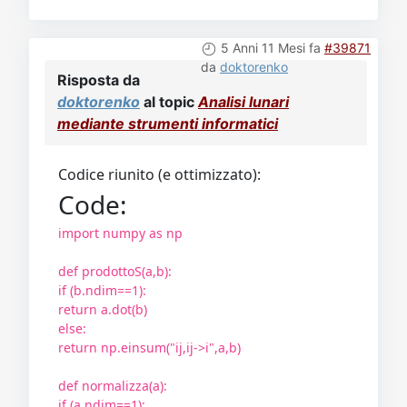
5 Anni 11 Mesi fa
#39871
da
doktorenko
Risposta da
doktorenko
al topic
Analisi lunari
mediante strumenti informatici
Codice riunito (e ottimizzato):
Code:
import numpy as np
def prodottoS(a,b):
if (b.ndim==1):
return a.dot(b)
else:
return np.einsum("ij,ij->i",a,b)
def normalizza(a):
if (a.ndim==1):