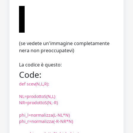
(se vedete un'immagine completamente
nera non preoccupatevi)
La codice è questo:
Code:
def scev(N,L,R):
NL=prodottoS(N,L)
NR=prodottoS(N,-R)
phi_l=normalizza(L-NL*N)
phi_r=normalizza(-R-NR*N)