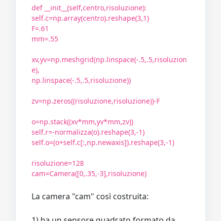
def __init__(self,centro,risoluzione):
self.c=np.array(centro).reshape(3,1)
F=.61
mm=.55
xv,yv=np.meshgrid(np.linspace(-.5,.5,risoluzion
e),
np.linspace(-.5,.5,risoluzione))
zv=np.zeros((risoluzione,risoluzione))-F
o=np.stack((xv*mm,yv*mm,zv))
self.r=-normalizza(o).reshape(3,-1)
self.o=(o+self.c[:,np.newaxis]).reshape(3,-1)
risoluzione=128
cam=Camera([0,.35,-3],risoluzione)
La camera "cam" così costruita:
1) ha un sensore quadrato formato da