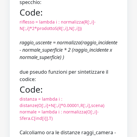
specchio:
Code:
riflesso = lambda i : normalizza(R[:,i]-
N[:,i]*2*prodottoS(R[:,i],N[:,i]))
raggio_uscente = normalizza(raggio_incidente
- normale_superficie * 2 (raggio_incidente x
normale_superficie) )
due pseudo funzioni per sintetizzare il
codice:
Code:
distanza = lambda i :
distanze(O[:,i]+N[:,i]*0.00001,R[:,i],scena)
normale = lambda i : normalizza(O[:,i]-
Sfera.C[ind[i]].T)
Calcoliamo ora le distanze raggi_camera -