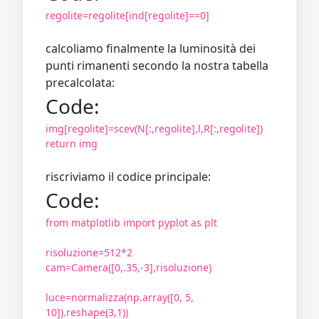
regolite=regolite[ind[regolite]==0]
calcoliamo finalmente la luminosità dei
punti rimanenti secondo la nostra tabella
precalcolata:
Code:
img[regolite]=scev(N[:,regolite],l,R[:,regolite])
return img
riscriviamo il codice principale:
Code:
from matplotlib import pyplot as plt
risoluzione=512*2
cam=Camera([0,.35,-3],risoluzione)
luce=normalizza(np.array([0, 5,
10]).reshape(3,1))