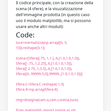
Il codice principale, con la creazione della
scena (4 sfere), e la visuzalizzazione
dell'immagine prodotta (in questo caso
uso il modulo matplotlib, ma si possono
usare anche altri moduli):
Code:
luce=normalizza(np.array([0, 5,
10]).reshape(3,1))
scena=[Sfera([.75,.1,1.],.6,[1.0,1.0,1.0]),
Sfera([-.75,.1,2.25],.6,[1.0,1.0,1.0]),
Sfera([-2.75,.1,3.5],.6,[1.0,1.0,1.0]),
Sfera([0,-99999.5,0],99999.,[1.0,1.0,1.0])]
Sfera.C=Sfera.C.reshape(-1,3)
Sfera.R=np.array(Sfera.R)
img=disegna(cam.o,cam.r,scena,luce)
from matplotlib import pyplot as plt