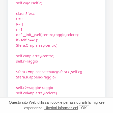
self.o=(o+self.c)
class Sfera:
C=0
R=[]
n=1
def __init__(self,centro,raggio,colore):
if (self.n==1):
Sfera.C=np.array(centro)
self.c=np.array(centro)
self.r=raggio
Sfera.C=np.concatenate((Sfera.C,self.c))
Sfera.R.append(raggio)
self.r2=raggio*raggio
self.col=np.array(colore)
self.i=Sfera.n
Questo sito Web utilizza i cookie per assicurarti la migliore
Sfera.n+=1
esperienza.
Ulteriori informazioni
OK