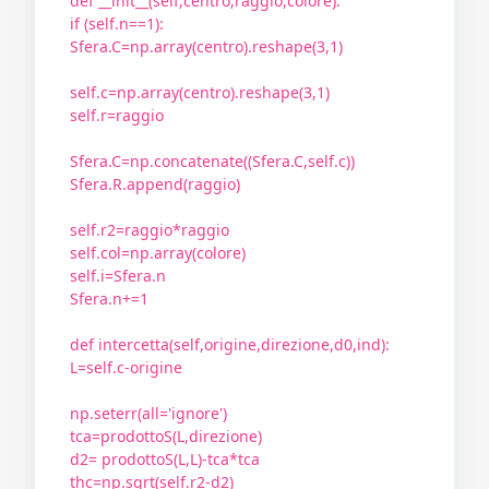
def __init__(self,centro,raggio,colore):
if (self.n==1):
Sfera.C=np.array(centro).reshape(3,1)
self.c=np.array(centro).reshape(3,1)
self.r=raggio
Sfera.C=np.concatenate((Sfera.C,self.c))
Sfera.R.append(raggio)
self.r2=raggio*raggio
self.col=np.array(colore)
self.i=Sfera.n
Sfera.n+=1
def intercetta(self,origine,direzione,d0,ind):
L=self.c-origine
np.seterr(all='ignore')
tca=prodottoS(L,direzione)
d2= prodottoS(L,L)-tca*tca
thc=np.sqrt(self.r2-d2)