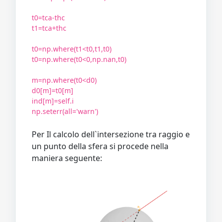
t0=tca-thc
t1=tca+thc
t0=np.where(t1<t0,t1,t0)
t0=np.where(t0<0,np.nan,t0)
m=np.where(t0<d0)
d0[m]=t0[m]
ind[m]=self.i
np.seterr(all='warn')
Per Il calcolo dell`intersezione tra raggio e
un punto della sfera si procede nella
maniera seguente: