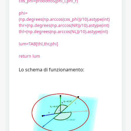
cos_phi=prodottoS(phi_l,phi_r)
phi=
(np.degrees(np.arccos(cos_phi))/10).astype(int)
thr=(np.degrees(np.arccos(NR))/10).astype(int)
thl=(np.degrees(np.arccos(NL))/10).astype(int)
lum=TAB[thl,thr,phi]
return lum
Lo schema di funzionamento: