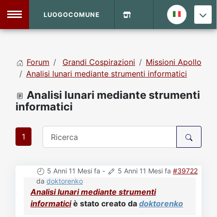
LUOGOCOMUNE
MENU
Forum
Grandi Cospirazioni
Missioni Apollo
Home
Analisi lunari mediante strumenti informatici
Analisi lunari mediante strumenti
Info Sito
Login
DVD Shop
informatici
Contatti
1
Vecchio Sito
5 Anni 11 Mesi fa
-
5 Anni 11 Mesi fa
#39722
da
doktorenko
Archivio
Analisi lunari mediante strumenti
informatici
è stato creato da
doktorenko