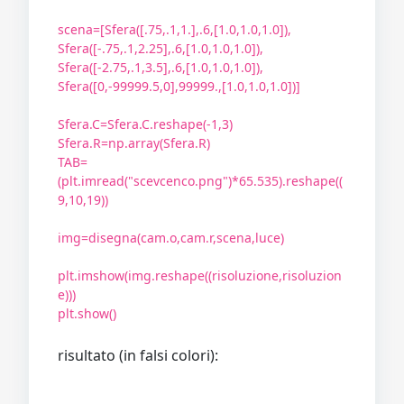
scena=[Sfera([.75,.1,1.],.6,[1.0,1.0,1.0]),
Sfera([-.75,.1,2.25],.6,[1.0,1.0,1.0]),
Sfera([-2.75,.1,3.5],.6,[1.0,1.0,1.0]),
Sfera([0,-99999.5,0],99999.,[1.0,1.0,1.0])]
Sfera.C=Sfera.C.reshape(-1,3)
Sfera.R=np.array(Sfera.R)
TAB=
(plt.imread("scevcenco.png")*65.535).reshape((
9,10,19))
img=disegna(cam.o,cam.r,scena,luce)
plt.imshow(img.reshape((risoluzione,risoluzion
e)))
plt.show()
risultato (in falsi colori):