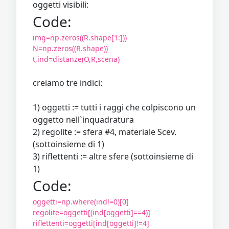
oggetti visibili:
Code:
img=np.zeros((R.shape[1:]))
N=np.zeros((R.shape))
t,ind=distanze(O,R,scena)
creiamo tre indici:
1) oggetti := tutti i raggi che colpiscono un
oggetto nell`inquadratura
2) regolite := sfera #4, materiale Scev.
(sottoinsieme di 1)
3) riflettenti := altre sfere (sottoinsieme di
1)
Code:
oggetti=np.where(ind!=0)[0]
regolite=oggetti[(ind[oggetti]==4)]
riflettenti=oggetti[ind[oggetti]!=4]