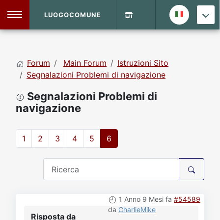
LUOGOCOMUNE
MENU
Forum
Main Forum
Istruzioni Sito
Home
Segnalazioni Problemi di navigazione
Segnalazioni Problemi di
Info Sito
Login
DVD Shop
navigazione
Contatti
1
2
3
4
5
6
Vecchio Sito
Archivio
1 Anno 9 Mesi fa
#54589
da
CharlieMike
Risposta da