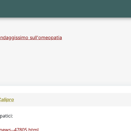
ndaggissimo sull'omeopatia
alipro
patici:
/news--47805.html