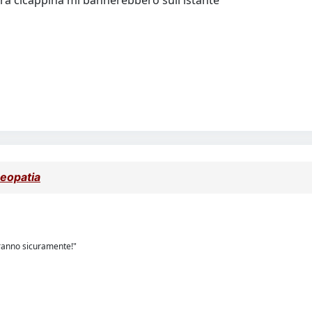
eopatia
eranno sicuramente!"