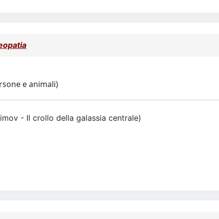
eopatia
rsone e animali)
simov - Il crollo della galassia centrale)