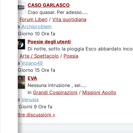
CASO GARLASCO
Ciao quasar. Per adesso.....
In
Forum Liberi
/
Vita quotidiana
da
Archiproblem
1 Giorno 10 Ore fa
Poesie degli utenti
Di notte, sotto la pioggia Esco abbardato incon
In
Arte / Spettacolo
/
Poesia
da
Volano49
1 Giorno 15 Ore fa
EVA
Nessuna intrusione , sei.....
In
Grandi Cospirazioni
/
Missioni Apollo
da
Venusia
3 Giorni 9 Ore fa
Altre discussioni »