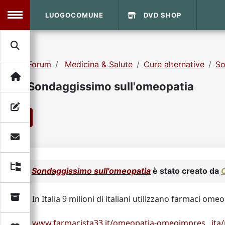
LUOGOCOMUNE
DVD SHOP
MENU
Forum
Medicina & Salute
Cure alternative
So
Search
Home
Sondaggissimo sull'omeopatia
Info Sito
Login
DVD Shop
1
Contatti
Vecchio Sito
Sondaggissimo sull'omeopatia
è stato creato da
C
Archivio
In Italia 9 milioni di italiani utilizzano farmaci omeo
www.farmacista33.it/omeopatia-omeoimpres...ita