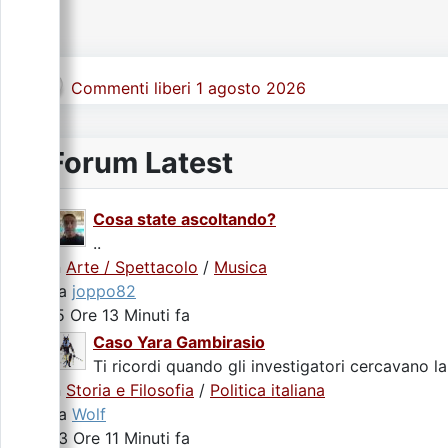
Commenti liberi 1 agosto 2026
Forum Latest
Cosa state ascoltando?
..
In
Arte / Spettacolo
/
Musica
da
joppo82
15 Ore 13 Minuti fa
Caso Yara Gambirasio
Ti ricordi quando gli investigatori cercavano la
In
Storia e Filosofia
/
Politica italiana
da
Wolf
23 Ore 11 Minuti fa