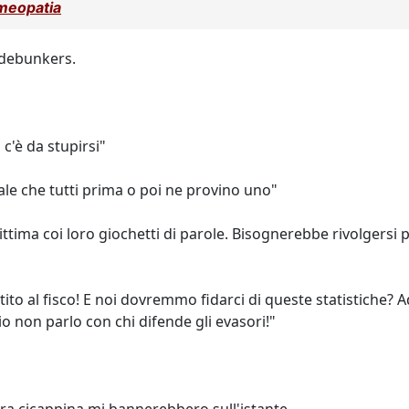
meopatia
 debunkers.
 c'è da stupirsi"
ale che tutti prima o poi ne provino uno"
vittima coi loro giochetti di parole. Bisognerebbe rivolgersi 
ntito al fisco! E noi dovremmo fidarci di queste statistiche? 
a io non parlo con chi difende gli evasori!"
rra cicappina mi bannerebbero sull'istante