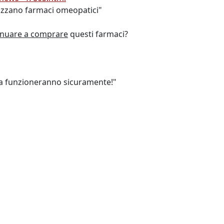
lizzano farmaci omeopatici"
inuare a comprare
questi farmaci?
lta funzioneranno sicuramente!"