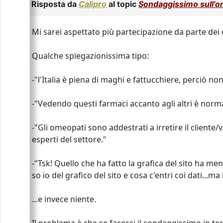
Risposta da
Calipro
al topic
Sondaggissimo sull'o
Mi sarei aspettato più partecipazione da parte dei
Qualche spiegazionissima tipo:
-"l'Italia è piena di maghi e fattucchiere, perciò non
-"Vedendo questi farmaci accanto agli altri è norm
-"Gli omeopati sono addestrati a irretire il cliente/
esperti del settore."
-"Tsk! Quello che ha fatto la grafica del sito ha me
so io del grafico del sito e cosa c'entri coi dati...m
...e invece niente.
Il problema è che se facessi il sondaggissimo in te