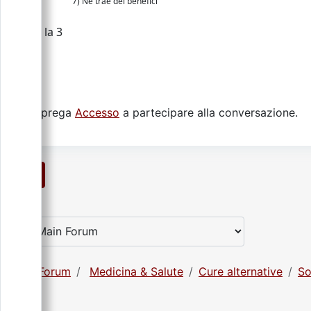
7) Ne trae dei benefici
la 3
Si prega
Accesso
a partecipare alla conversazione.
1
Forum
Medicina & Salute
Cure alternative
So