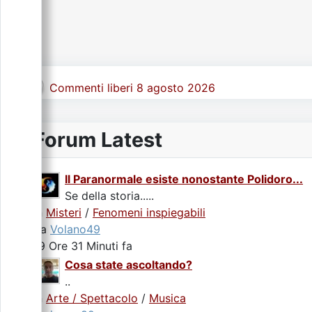
Commenti liberi 8 agosto 2026
Forum Latest
Il Paranormale esiste nonostante Polidoro...
Se della storia.....
In
Misteri
/
Fenomeni inspiegabili
da
Volano49
19 Ore 31 Minuti fa
Cosa state ascoltando?
..
In
Arte / Spettacolo
/
Musica