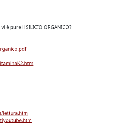
i vi è pure il SILICIO ORGANICO?
organico.pdf
evitaminaK2.htm
s/lettura.htm
ttiyoutube.htm