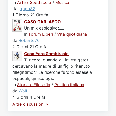
In
Arte / Spettacolo
/
Musica
da
joppo82
1 Giorno 21 Ore fa
CASO GARLASCO
Un mix esplosivo:.....
In
Forum Liberi
/
Vita quotidiana
da
Roberto70
2 Giorni 21 Ore fa
Caso Yara Gambirasio
Ti ricordi quando gli investigatori
cercavano la madre di un figlio ritenuto
"illegittimo"? Le ricerche furono estese a
ospedali, ginecologi..
In
Storia e Filosofia
/
Politica italiana
da
Wolf
4 Giorni 4 Ore fa
Altre discussioni »