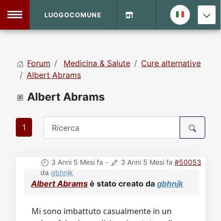
LUOGOCOMUNE
MENU
Forum
Medicina & Salute
Cure alternative
Home
Albert Abrams
Albert Abrams
Info Sito
Login
DVD Shop
1
Contatti
3 Anni 5 Mesi fa
-
3 Anni 5 Mesi fa
#50053
Vecchio Sito
da
gbhnjk
Albert Abrams
è stato creato da
gbhnjk
Archivio
Mi sono imbattuto casualmente in un