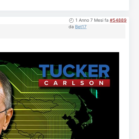
1 Anno 7 Mesi fa
#54889
da
Bet17