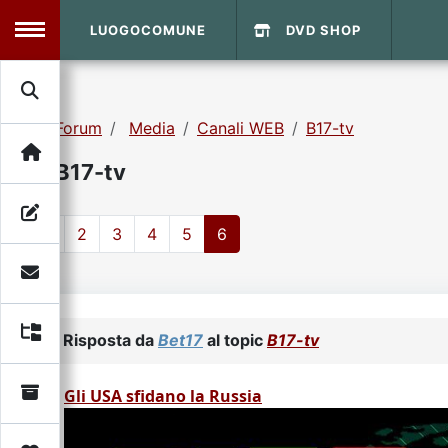
LUOGOCOMUNE
DVD SHOP
MENU
Forum
Media
Canali WEB
B17-tv
Search
Home
B17-tv
Info Sito
Login
DVD Shop
1
2
3
4
5
6
Contatti
Vecchio Sito
Risposta da
Bet17
al topic
B17-tv
Archivio
Gli USA sfidano la Russia