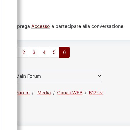
Si prega
Accesso
a partecipare alla conversazione.
1
2
3
4
5
6
Forum
Media
Canali WEB
B17-tv