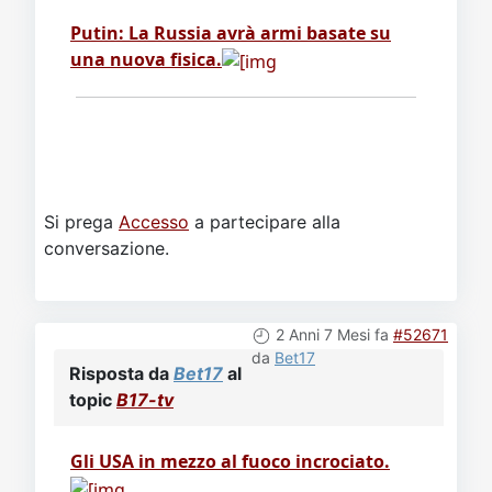
Putin: La Russia avrà armi basate su
una nuova fisica.
Si prega
Accesso
a partecipare alla
conversazione.
2 Anni 7 Mesi fa
#52671
da
Bet17
Risposta da
Bet17
al
topic
B17-tv
Gli USA in mezzo al fuoco incrociato.