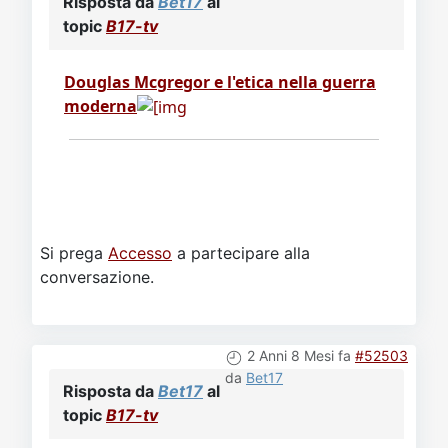
Risposta da
Bet17
al
topic
B17-tv
Douglas Mcgregor e l'etica nella guerra
moderna
Si prega
Accesso
a partecipare alla
conversazione.
2 Anni 8 Mesi fa
#52503
da
Bet17
Risposta da
Bet17
al
topic
B17-tv