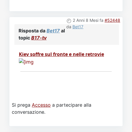
2 Anni 8 Mesi fa
#52448
da
Bet17
Risposta da
Bet17
al
topic
B17-tv
Kiev soffre sul fronte e nelle retrovie
Si prega
Accesso
a partecipare alla
conversazione.