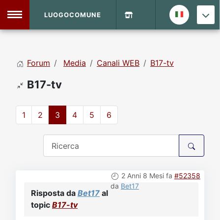
LUOGOCOMUNE
MENU
Forum
Media
Canali WEB
B17-tv
Home
B17-tv
Info Sito
Login
DVD Shop
1
2
3
4
5
6
Contatti
Vecchio Sito
2 Anni 8 Mesi fa
#52358
da
Bet17
Archivio
Risposta da
Bet17
al
topic
B17-tv