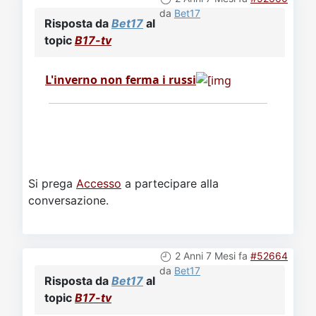
da
Bet17
Risposta da
Bet17
al
topic
B17-tv
L'inverno non ferma i russi
Si prega
Accesso
a partecipare alla
conversazione.
2 Anni 7 Mesi fa
#52664
da
Bet17
Risposta da
Bet17
al
topic
B17-tv