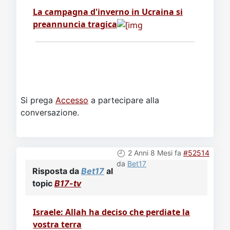
La campagna d'inverno in Ucraina si
preannuncia tragica
Si prega
Accesso
a partecipare alla
conversazione.
2 Anni 8 Mesi fa
#52514
da
Bet17
Risposta da
Bet17
al
topic
B17-tv
Israele: Allah ha deciso che perdiate la
vostra terra