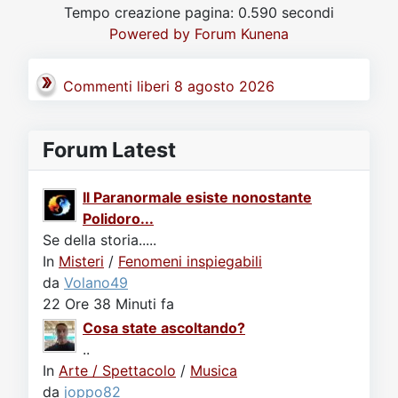
Tempo creazione pagina: 0.590 secondi
Powered by
Forum Kunena
Commenti liberi 8 agosto 2026
Forum Latest
Il Paranormale esiste nonostante
Polidoro...
Se della storia.....
In
Misteri
/
Fenomeni inspiegabili
da
Volano49
22 Ore 38 Minuti fa
Cosa state ascoltando?
..
In
Arte / Spettacolo
/
Musica
da
joppo82