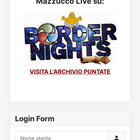
Mazzucco Live su:
VISITA L'ARCHIVIO PUNTATE
Login Form
Nome utente