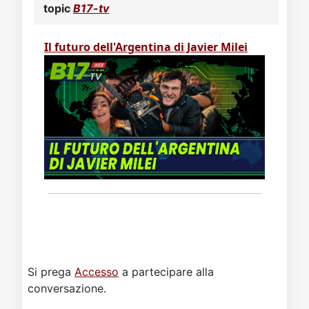
topic
B17-tv
Il futuro dell'Argentina di Javier Milei
Si prega
Accesso
a partecipare alla
conversazione.