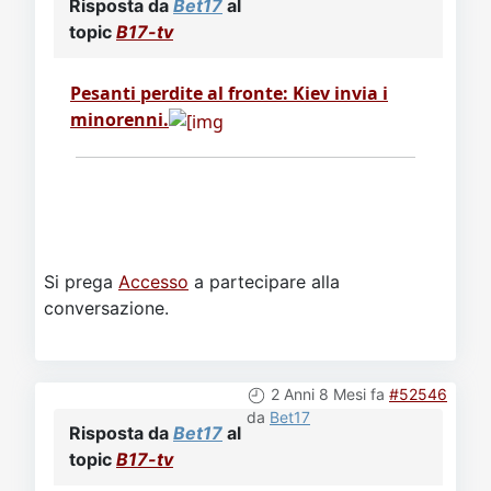
Risposta da
Bet17
al
topic
B17-tv
Pesanti perdite al fronte: Kiev invia i
minorenni.
Si prega
Accesso
a partecipare alla
conversazione.
2 Anni 8 Mesi fa
#52546
da
Bet17
Risposta da
Bet17
al
topic
B17-tv