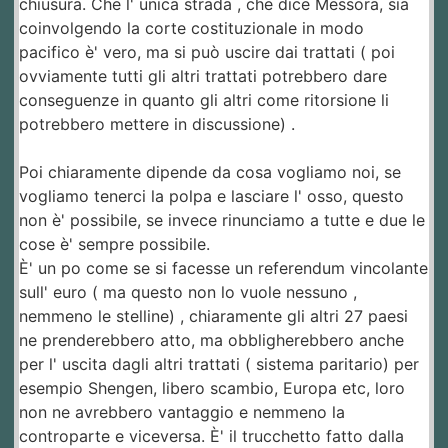
chiusura. Che l' unica strada , che dice Messora, sia
coinvolgendo la corte costituzionale in modo
pacifico è' vero, ma si può uscire dai trattati ( poi
ovviamente tutti gli altri trattati potrebbero dare
conseguenze in quanto gli altri come ritorsione li
potrebbero mettere in discussione) .
Poi chiaramente dipende da cosa vogliamo noi, se
vogliamo tenerci la polpa e lasciare l' osso, questo
non è' possibile, se invece rinunciamo a tutte e due le
cose è' sempre possibile.
È' un po come se si facesse un referendum vincolante
sull' euro ( ma questo non lo vuole nessuno ,
nemmeno le stelline) , chiaramente gli altri 27 paesi
ne prenderebbero atto, ma obbligherebbero anche
per l' uscita dagli altri trattati ( sistema paritario) per
esempio Shengen, libero scambio, Europa etc, loro
non ne avrebbero vantaggio e nemmeno la
controparte e viceversa. È' il trucchetto fatto dalla