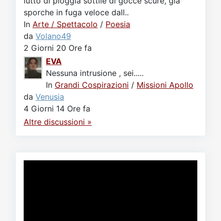
lutto di pioggia sottile di gocce scure, già
sporche in fuga veloce dall..
In
Arte / Spettacolo
/
Poesia
da
Volano49
2 Giorni 20 Ore fa
EVA
Nessuna intrusione , sei.....
In
Grandi Cospirazioni
/
Missioni Apollo
da
Venusia
4 Giorni 14 Ore fa
Altre discussioni »