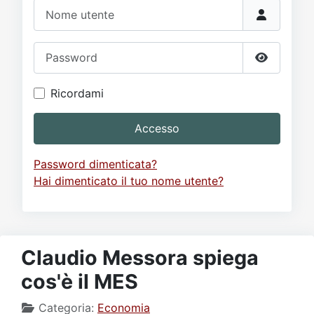
Video
Donazione
Forum
Nome utente
Password
Mostra p
Ricordami
Accesso
Password dimenticata?
Hai dimenticato il tuo nome utente?
Claudio Messora spiega
cos'è il MES
Categoria:
Economia