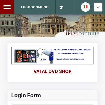
LUOGOCOMUNE
MENU
Home
Info Sito
Login
DVD Shop
Contatti
VAI AL DVD SHOP
Vecchio Sito
Archivio
Login Form