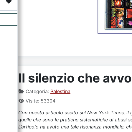
Video
Donazione
Forum
Il silenzio che avv
Categoria:
Palestina
Visite: 53304
Con questo articolo uscito sul New York Times, il g
quelle che sono le pratiche sistematiche di abusi ses
L’articolo ha avuto una tale risonanza mondiale, c