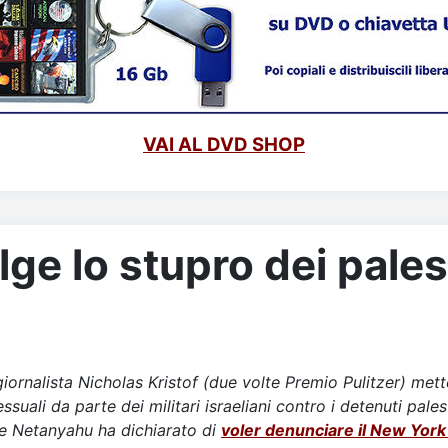
VAI AL DVD SHOP
olge lo stupro dei pales
iornalista Nicholas Kristof (due volte Premio Pulitzer) met
suali da parte dei militari israeliani contro i detenuti palest
he Netanyahu ha dichiarato di
voler denunciare il New Yor