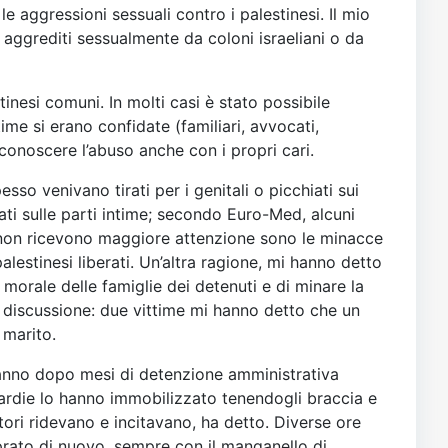
e aggressioni sessuali contro i palestinesi. Il mio
aggrediti sessualmente da coloni israeliani o da
tinesi comuni. In molti casi è stato possibile
ime si erano confidate (familiari, avvocati,
riconoscere l’abuso anche con i propri cari.
esso venivano tirati per i genitali o picchiati sui
sati sulle parti intime; secondo Euro-Med, alcuni
i non ricevono maggiore attenzione sono le minacce
lestinesi liberati. Un’altra ragione, mi hanno detto
 morale delle famiglie dei detenuti e di minare la
a discussione: due vittime mi hanno detto che un
 marito.
st’anno dopo mesi di detenzione amministrativa
ardie lo hanno immobilizzato tenendogli braccia e
ori ridevano e incitavano, ha detto. Diverse ore
uprato di nuovo, sempre con il manganello di