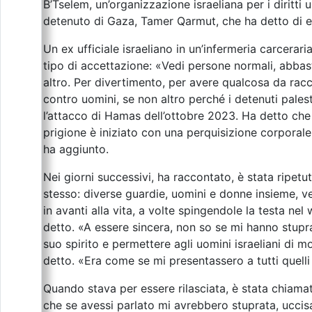
B’Tselem, un’organizzazione israeliana per i diritt
detenuto di Gaza, Tamer Qarmut, che ha detto di e
Un ex ufficiale israeliano in un’infermeria carcerar
tipo di accettazione: «Vedi persone normali, abbas
altro. Per divertimento, per avere qualcosa da racc
contro uomini, se non altro perché i detenuti pale
l’attacco di Hamas dell’ottobre 2023. Ha detto che i
prigione è iniziato con una perquisizione corpor
ha aggiunto.
Nei giorni successivi, ha raccontato, è stata ripet
stesso: diverse guardie, uomini e donne insieme, v
in avanti alla vita, a volte spingendole la testa n
detto. «A essere sincera, non so se mi hanno stupr
suo spirito e permettere agli uomini israeliani di
detto. «Era come se mi presentassero a tutti quelli 
Quando stava per essere rilasciata, è stata chiama
che se avessi parlato mi avrebbero stuprata, uccis