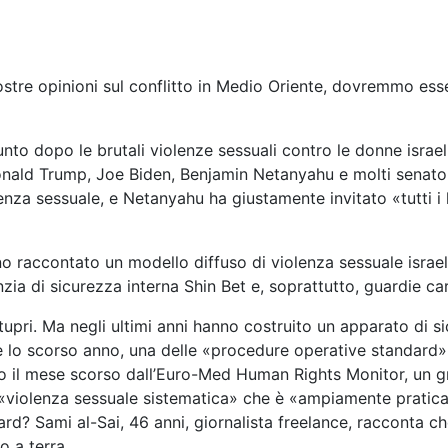
ostre opinioni sul conflitto in Medio Oriente, dovremmo ess
unto dopo le brutali violenze sessuali contro le donne israe
nald Trump, Joe Biden, Benjamin Netanyahu e molti senator
za sessuale, e Netanyahu ha giustamente invitato «tutti i l
hanno raccontato un modello diffuso di violenza sessuale isr
nzia di sicurezza interna Shin Bet e, soprattutto, guardie car
tupri. Ma negli ultimi anni hanno costruito un apparato di si
 lo scorso anno, una delle «procedure operative standard» 
ito il mese scorso dall’Euro-Med Human Rights Monitor, un
a «violenza sessuale sistematica» che è «ampiamente pratica
d? Sami al-Sai, 46 anni, giornalista freelance, racconta ch
o a terra.