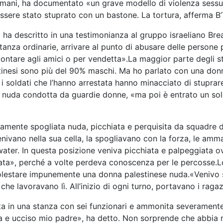
i umani, ha documentato «un grave modello di violenza sessual
ssere stato stuprato con un bastone. La tortura, afferma B
ia ha descritto in una testimonianza al gruppo israeliano Bre
tanza ordinarie, arrivare al punto di abusare delle persone 
ontare agli amici o per vendetta».La maggior parte degli stup
stinesi sono più del 90% maschi. Ma ho parlato con una donn
 soldati che l’hanno arrestata hanno minacciato di stuprare l
ale nuda condotta da guardie donne, «ma poi è entrato un 
utamente spogliata nuda, picchiata e perquisita da squadre 
enivano nella sua cella, la spogliavano con la forza, le amm
el water. In questa posizione veniva picchiata e palpeggiata
ata», perché a volte perdeva conoscenza per le percosse.Lo
 molestare impunemente una donna palestinese nuda.«Venivo s
che lavoravano lì. All’inizio di ogni turno, portavano i raga
ta in una stanza con sei funzionari e ammonita severamente
a e ucciso mio padre», ha detto. Non sorprende che abbia ri