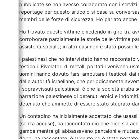
pubblicate se non avesse collaborato con i servizi s
reportage per questo articolo si basa su conversaz
membri delle forze di sicurezza. Ho parlato anche con
Ho trovato queste vittime chiedendo in giro tra avvo
corroborare parzialmente le storie delle vittime par
assistenti sociali); in altri casi non è stato possib
I palestinesi che ho intervistato hanno raccontato var
testicoli. Rivelatori di metalli portatili venivano 
uomini hanno dovuto farsi amputare i testicoli da
delle autorità israeliane, che periodicamente avvert
i sopravvissuti palestinesi, è che la società araba 
narrazione palestinese di detenuti eroici e indomit
detenuto che ammette di essere stato stuprato dann
Un contadino ha inizialmente accettato che usassi i
(senza accuse), ha raccontato ciò che dice sia ac
gambe mentre gli abbassavano pantaloni e mutande e
dopo, ha raccontato, è svenuto ed è stato portato 