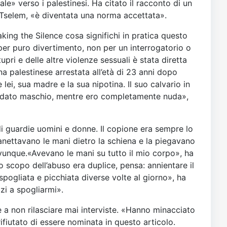
e» verso i palestinesi. Ha citato il racconto di un
’Tselem, «è diventata una norma accettata».
aking the Silence cosa significhi in pratica questo
per puro divertimento, non per un interrogatorio o
ri e delle altre violenze sessuali è stata diretta
a palestinese arrestata all’età di 23 anni dopo
ei, sua madre e la sua nipotina. Il suo calvario in
soldato maschio, mentre ero completamente nuda»,
di guardie uomini e donne. Il copione era sempre lo
anettavano le mani dietro la schiena e la piegavano
 ovunque.«Avevano le mani su tutto il mio corpo», ha
 scopo dell’abuso era duplice, pensa: annientare il
pogliata e picchiata diverse volte al giorno», ha
zzi a spogliarmi».
 a non rilasciare mai interviste. «Hanno minacciato
fiutato di essere nominata in questo articolo.