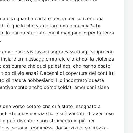
 a una guardia carta e penna per scrivere una
«Chi è quello che vuole fare una denuncia?» ha
poi lo hanno stuprato con il manganello per la terza
.
e americano visitasse i sopravvissuti agli stupri con
o inviare un messaggio morale e pratico: la violenza
be assicurare che quei palestinesi che hanno osato
ipo di violenza? Decenni di copertura dei conflitti
to di natura hobbesiano. Ho incontrato questa
imativamente anche come soldati americani siano
ione verso coloro che ci è stato insegnato a
uti «feccia» e «nazisti» e si è vantato di aver reso
uale può diventare uno strumento in più per
abusi sessuali commessi dai servizi di sicurezza.