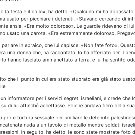
o la testa e il collo», ha detto. «Qualcuno mi ha abbassato
 usato per picchiare i detenuti. «Stavano cercando di infila
nte ansia. «Era molto doloroso». Le guardie ridevano di lui
nno usato una carota. «Era estremamente doloroso. Pregavo
 parlare in ebraico, che lui capisce: «Non fate foto». Quest
ra una donna che, ha raccontato, lo ha afferrato per il pene
e lo hanno lasciato ammanettato a terra, e lui ha sentito od
ito che il punto in cui era stato stuprato era già stato us
lle.
 un informatore per i servizi segreti israeliani, e crede che
u di lui affinché accettasse. Poiché andava fiero della sua p
pro e tortura sessuale per umiliare le detenute palestinesi
ncatenata nuda a un tavolo di metallo mentre soldati israeli
gressioni. In seguito, ha detto, le sono state mostrate foto 