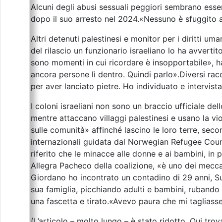
Alcuni degli abusi sessuali peggiori sembrano essere
dopo il suo arresto nel 2024.«Nessuno è sfuggito al
Altri detenuti palestinesi e monitor per i diritti um
del rilascio un funzionario israeliano lo ha avverti
sono momenti in cui ricordare è insopportabile», h
ancora persone lì dentro. Quindi parlo».Diversi racc
per aver lanciato pietre. Ho individuato e intervista
I coloni israeliani non sono un braccio ufficiale de
mentre attaccano villaggi palestinesi e usano la vi
sulle comunità» affinché lascino le loro terre, se
internazionali guidata dal Norwegian Refugee Counci
riferito che le minacce alle donne e ai bambini, in
Allegra Pacheco della coalizione, «è uno dei mecca
Giordano ho incontrato un contadino di 29 anni, S
sua famiglia, picchiando adulti e bambini, rubando g
una fascetta e tirato.«Avevo paura che mi tagliass
(L’articolo – molto lungo – è stato ridotto. Qui tro