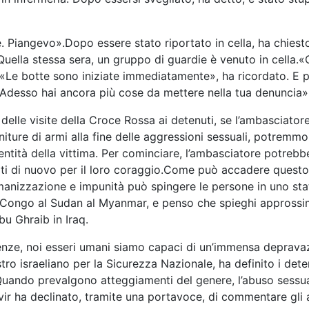
Piangevo».Dopo essere stato riportato in cella, ha chiesto
. Quella stessa sera, un gruppo di guardie è venuto in cella.
. «Le botte sono iniziate immediatamente», ha ricordato. E 
«Adesso hai ancora più cose da mettere nella tua denuncia»
 delle visite della Croce Rossa ai detenuti, se l’ambasciator
niture di armi alla fine delle aggressioni sessuali, potremm
entità della vittima. Per cominciare, l’ambasciatore potreb
ti di nuovo per il loro coraggio.Come può accadere questo t
anizzazione e impunità può spingere le persone in uno sta
al Congo al Sudan al Myanmar, e penso che spieghi appross
u Ghraib in Iraq.
nze, noi esseri umani siamo capaci di un’immensa depravaz
o israeliano per la Sicurezza Nazionale, ha definito i deten
i. Quando prevalgono atteggiamenti del genere, l’abuso sess
Gvir ha declinato, tramite una portavoce, di commentare gli 