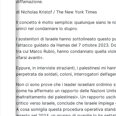
diffamazione.
di Nicholas Kristof / The New York Times
Il concetto è molto semplice: qualunque siano le n
unirci nel condannare lo stupro.
I sostenitori di Israele hanno sottolineato questo p
l’attacco guidato da Hamas del 7 ottobre 2023. Do
tra cui Marco Rubio, hanno condannato quella violen
«farsi avanti».
Eppure, in interviste strazianti, i palestinesi mi 
perpetrata da soldati, coloni, interrogatori dell’age
Non ci sono prove che i leader israeliani ordinino s
come ha affermato un rapporto delle Nazioni Unite
maltrattamento dei palestinesi». Un rapporto usc
critico verso Israele, conclude che Israele impieg
A cosa somiglia questa procedura operativa standar
arresto nel 2024, un gruppo di guardie lo ha gettat