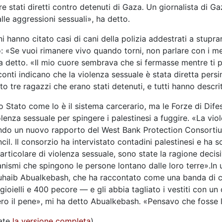
 stati diretti contro detenuti di Gaza. Un giornalista di Ga
le aggressioni sessuali», ha detto.
ani hanno citato casi di cani della polizia addestrati a stupr
to: «Se vuoi rimanere vivo quando torni, non parlare con i m
a detto. «Il mio cuore sembrava che si fermasse mentre ti 
onti indicano che la violenza sessuale è stata diretta persi
to tre ragazzi che erano stati detenuti, e tutti hanno descri
llo Stato come lo è il sistema carcerario, ma le Forze di Dif
olenza sessuale per spingere i palestinesi a fuggire. «La vi
condo un nuovo rapporto del West Bank Protection Consortiu
l. Il consorzio ha intervistato contadini palestinesi e ha s
 particolare di violenza sessuale, sono state la ragione deci
nismi che spingono le persone lontano dalle loro terre».In u
uhaib Abualkebash, che ha raccontato come una banda di circ
ioielli e 400 pecore — e gli abbia tagliato i vestiti con un
ero il pene», mi ha detto Abualkebash. «Pensavo che fosse l
vate
la versione completa
).