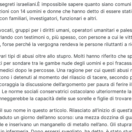
egreti israeliani.È impossibile sapere quanto siano comuni l
ioni con 14 uomini e donne che hanno detto di essere stati 
 familiari, investigatori, funzionari e altri.
cati, gruppi per i diritti umani, operatori umanitari e pales
lando con testimoni o, più spesso, con persone a cui le vitt
ile, forse perché la vergogna rendeva le persone riluttanti a 
i tipi di abusi oltre allo stupro. Molti hanno riferito che sp
usati per sondare tra le gambe nude degli uomini e poi fracas
i medici dopo le percosse. Una ragione per cui questi abus
ono i detenuti al momento del rilascio di tacere, secondo pa
scoraggia la discussione dell’argomento per paura di ferire il
i. Le norme sociali conservatrici ostacolano ulteriormente l
eggerebbe la capacità delle sue sorelle e figlie di trovare
l suo nome in questo articolo. Rilasciato all’inizio di que
caduto un giorno dell’anno scorso: una mezza dozzina di gu
 inserivano un manganello di metallo nell’ano. Gli stuprat
in infermeria. Dopo essersi svegliato, ha detto, è stato st