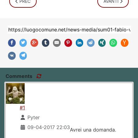
ARTICOLO PRECEDENTE: GIULIETTO CHIESA: CRISI E CO
ARTICOLO SUCC
PREC
AVANTI
Comments
#1
Pyter
09-04-2017 22:03
Avrei una domanda.