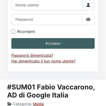
Video
Donazione
Forum
Nome utente
Password
Mostra p
Ricordami
Accesso
Password dimenticata?
Hai dimenticato il tuo nome utente?
#SUM01 Fabio Vaccarono,
AD di Google Italia
Categoria:
Media