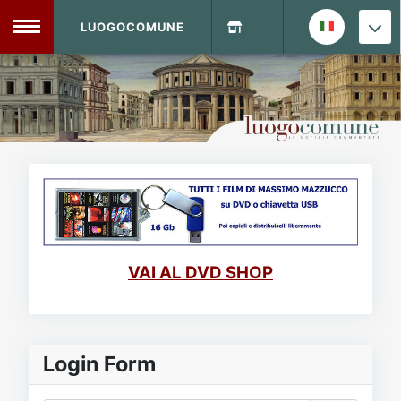
LUOGOCOMUNE
MENU
Home
Info Sito
Login
DVD Shop
Contatti
VAI AL DVD SHOP
Vecchio Sito
Archivio
Login Form