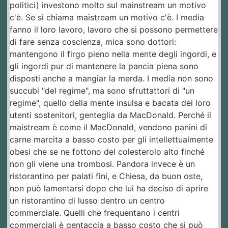
politici) investono molto sul mainstream un motivo
c'è. Se si chiama maistream un motivo c'è. I media
fanno il loro lavoro, lavoro che si possono permettere
di fare senza coscienza, mica sono dottori:
mantengono il firgo pieno nella mente degli ingordi, e
gli ingordi pur di mantenere la pancia piena sono
disposti anche a mangiar la merda. I media non sono
succubi "del regime", ma sono sfruttattori di "un
regime", quello della mente insulsa e bacata dei loro
utenti sostenitori, genteglia da MacDonald. Perché il
maistream è come il MacDonald, vendono panini di
carne marcita a basso costo per gli intellettualmente
obesi che se ne fottono del colesterolo alto finché
non gli viene una trombosi. Pandora invece è un
ristorantino per palati fini, e Chiesa, da buon oste,
non può lamentarsi dopo che lui ha deciso di aprire
un ristorantino di lusso dentro un centro
commerciale. Quelli che frequentano i centri
commerciali è gentaccia a basso costo che si può