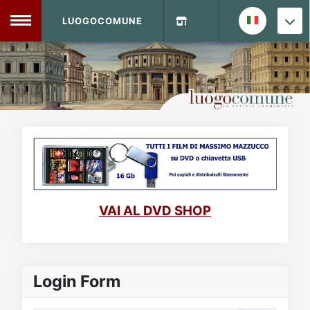
LUOGOCOMUNE
MENU
Home
Info Sito
Login
DVD Shop
Contatti
VAI AL DVD SHOP
Vecchio Sito
Archivio
Login Form