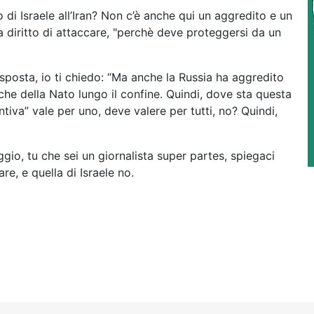
di Israele all’Iran? Non c’è anche qui un aggredito e un
 diritto di attaccare, "perchè deve proteggersi da un
isposta, io ti chiedo: “Ma anche la Russia ha aggredito
iche della Nato lungo il confine. Quindi, dove sta questa
ntiva” vale per uno, deve valere per tutti, no? Quindi,
gio, tu che sei un giornalista super partes, spiegaci
e, e quella di Israele no.
IL PROGETTO UE DI CONTROLLO TOTALE