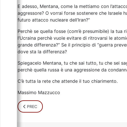
E adesso, Mentana, come la mettiamo con l’attacco 
aggressore? O vorrai forse sostenere che Israele ha
futuro attacco nucleare dell’Iran?”
Perchè se quella fosse (com’è presumibile) la tua r
l’Ucraina perchè vuole evitare di ritrovarsi le atom
grande differenza?” Se il principio di “guerra preve
dove sta la differenza?
Spiegacelo Mentana, tu che sai tutto, tu che sei sag
perchè quella russa è una aggressione da condannar
C’è tutta la rete che attende il tuo chiarimento.
Massimo Mazzucco
ARTICOLO PRECEDENTE: GERMANIA: COLA A PICCO 
PREC