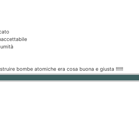
icato
inaccettabile
lumità
truire bombe atomiche era cosa buona e giusta !!!!!!