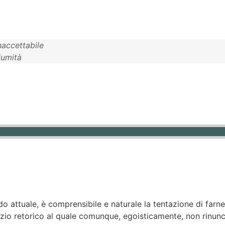
inaccettabile
lumità
do attuale, è comprensibile e naturale la tentazione di farn
cizio retorico al quale comunque, egoisticamente, non rinun