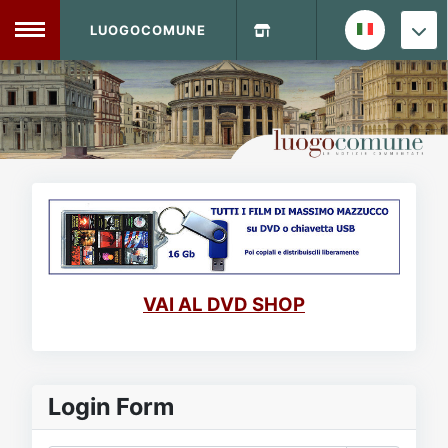
LUOGOCOMUNE
MENU
Home
Info Sito
Login
DVD Shop
Contatti
VAI AL DVD SHOP
Vecchio Sito
Archivio
Login Form