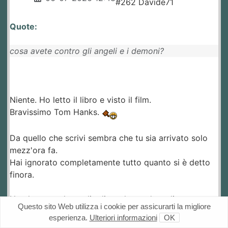
#262 Davide71
Quote:
cosa avete contro gli angeli e i demoni?
Niente. Ho letto il libro e visto il film.
Bravissimo Tom Hanks.
Da quello che scrivi sembra che tu sia arrivato solo
mezz'ora fa.
Hai ignorato completamente tutto quanto si è detto
finora.
Non ho certo la voglia di perdere un'ora di tempo per
Questo sito Web utilizza i cookie per assicurarti la migliore
scrivere una lenzuolata per ribattere punto per punto
esperienza.
Ulteriori informazioni
OK
su cose già dette.