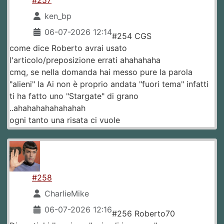
ken_bp
06-07-2026 12:14
#254 CGS
come dice Roberto avrai usato
l'articolo/preposizione errati ahahahaha
cmq, se nella domanda hai messo pure la parola
"alieni" la Ai non è proprio andata "fuori tema" infatti
ti ha fatto uno "Stargate" di grano
..ahahahahahahahah
ogni tanto una risata ci vuole
#258
CharlieMike
06-07-2026 12:16
#256 Roberto70