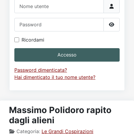
Video
Donazione
Forum
Nome utente
Password
Mostra p
Ricordami
Accesso
Password dimenticata?
Hai dimenticato il tuo nome utente?
Massimo Polidoro rapito
dagli alieni
Categoria:
Le Grandi Cospirazioni