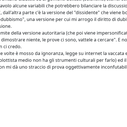
 tavolo alcune variabili che potrebbero bilanciare la discussi
", dall'altra parte c'è la versione del "dissidente" che viene
n-dubbismo", una versione per cui mi arrogo il diritto di dub
sione.
 limite della versione autoritaria (che poi viene impersonific
 dimostrare niente, le prove ci sono, vattele a cercare". E n
n ci credo.
lte volte è mosso da ignoranza, legge su internet la vaccata 
ttista medio non ha gli strumenti culturali per farlo) ed il 
n mi dà uno straccio di prova oggettivamente inconfutabil