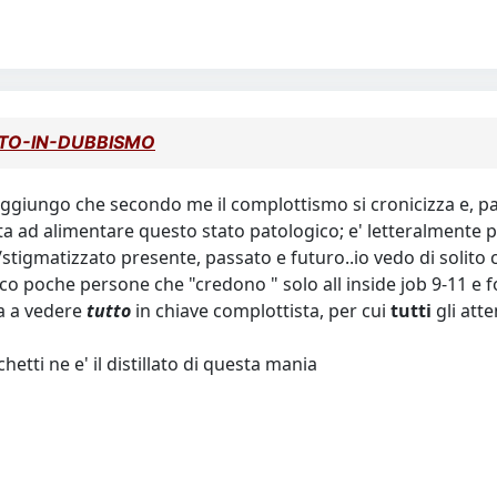
ETTO-IN-DUBBISMO
 aggiungo che secondo me il complottismo si cronicizza e, pa
iuta ad alimentare questo stato patologico; e' letteralmente 
tigmatizzato presente, passato e futuro..io vedo di solito 
co poche persone che "credono " solo all inside job 9-11 e fo
a a vedere
tutto
in chiave complottista, per cui
tutti
gli atte
etti ne e' il distillato di questa mania