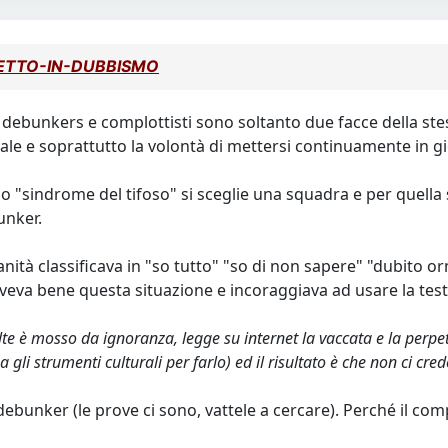
 METTO-IN-DUBBISMO
te debunkers e complottisti sono soltanto due facce della stes
le e soprattutto la volontà di mettersi continuamente in gi
"sindrome del tifoso" si sceglie una squadra e per quella si f
unker.
tà classificava in "so tutto" "so di non sapere" "dubito ormai 
scriveva bene questa situazione e incoraggiava ad usare la test
volte è mosso da ignoranza, legge su internet la vaccata e la per
gli strumenti culturali per farlo) ed il risultato è che non ci cred
debunker (le prove ci sono, vattele a cercare). Perché il com