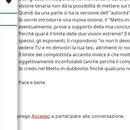
Video
Donazione
Forum
visione binaria non dà la possibilità di mettere sul
Quindi da una parte si ha la versione dell'"autorità
Io vorrei introdurre una nuova visione, il "Metto-i
eventualmente, prove a supporto della mia conclu
Perché qual è il limite delle due visioni estreme? Il
spesso, gli esponenti, ti rispondono "io non ti devo
vedere TU e mi dimostri la tua tesi, altrimenti io no
Il limite del complottista accanito invece è che mo
oggettivamente inconfutabili (anche perché il complo
Io credo nel Metto-in-dubbismo finché qualcuno no
Pace e bene.
Si prega
Accesso
a partecipare alla conversazione.