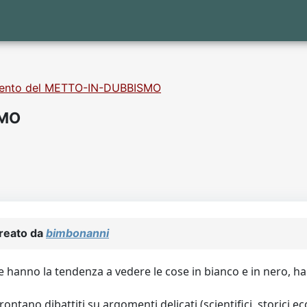
mento del METTO-IN-DUBBISMO
SMO
creato da
bimbonanni
sone hanno la tendenza a vedere le cose in bianco e in nero, h
ntano dibattiti su argomenti delicati (scientifici, storici e