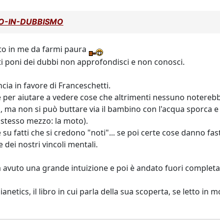
TTO-IN-DUBBISMO
to in me da farmi paura
ti poni dei dubbi non approfondisci e non conosci.
cia in favore di Franceschetti.
e per aiutare a vedere cose che altrimenti nessuno notereb
ma non si può buttare via il bambino con l'acqua sporca e lu
, stesso mezzo: la moto).
 su fatti che si credono "noti"... se poi certe cose danno fas
ei nostri vincoli mentali.
 ha avuto una grande intuizione e poi è andato fuori complet
anetics, il libro in cui parla della sua scoperta, se letto i