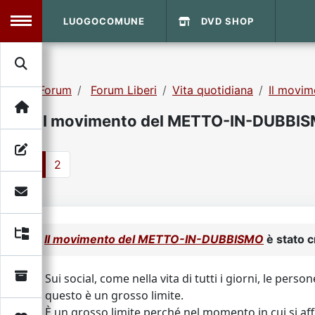
LUOGOCOMUNE
DVD SHOP
MENU
Forum
Forum Liberi
Vita quotidiana
Il movi
Search
Home
Il movimento del METTO-IN-DUBBI
Info Sito
Login
DVD Shop
1
2
Contatti
Vecchio Sito
Il movimento del METTO-IN-DUBBISMO
è stato 
Archivio
Sui social, come nella vita di tutti i giorni, le per
questo è un grosso limite.
È un grosso limite perché nel momento in cui si affro