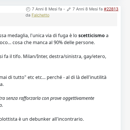
7 Anni 8 Mesi fa
-
7 Anni 8 Mesi fa
#22813
da
Falchetto
sa medaglia, l'unica via di fuga è lo
scetticismo
a
oco... cosa che manca al 90% delle persone.
a il tifo. Milan/Inter, destra/sinistra, gay/etero,
di tutto" etc etc... perché - al di là dell'inutilità
a.
petra senza rafforzarla con prove oggettivamente
o.
plottista è un debunker all'incontrario.