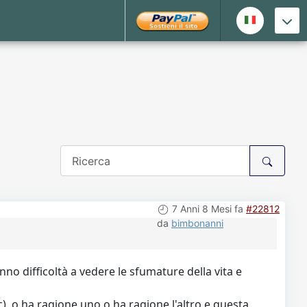
7 Anni 8 Mesi fa
#22812
da
bimbonanni
anno difficoltà a vedere le sfumature della vita e
cc), o ha ragione uno o ha ragione l'altro e questa