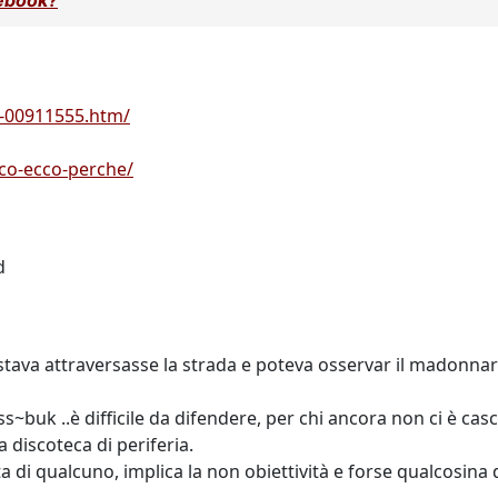
ebook?
k-00911555.htm/
co-ecco-perche/
d
stava attraversasse la strada e poteva osservar il madonnaro
iss~buk ..è difficile da difendere, per chi ancora non ci è ca
a discoteca di periferia.
lta di qualcuno, implica la non obiettività e forse qualcosina d