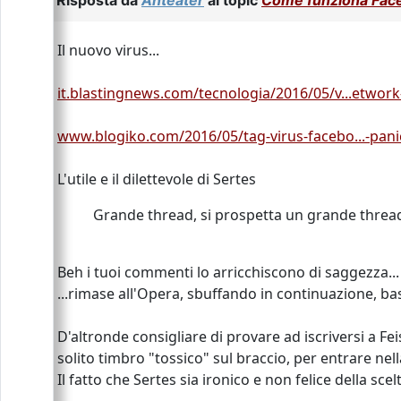
Risposta da
Anteater
al topic
Come funziona Fac
Il nuovo virus...
it.blastingnews.com/tecnologia/2016/05/v...etwor
www.blogiko.com/2016/05/tag-virus-facebo...-pani
L'utile e il dilettevole di Sertes
Grande thread, si prospetta un grande threa
Beh i tuoi commenti lo arricchiscono di saggezza...
...rimase all'Opera, sbuffando in continuazione, ba
D'altronde consigliare di provare ad iscriversi a Fe
solito timbro "tossico" sul braccio, per entrare nell
Il fatto che Sertes sia ironico e non felice della sce