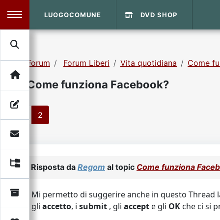
LUOGOCOMUNE
DVD SHOP
MENU
Forum
Forum Liberi
Vita quotidiana
Come fu
Search
Home
Come funziona Facebook?
Info Sito
Login
DVD Shop
1
2
Contatti
Vecchio Sito
Risposta da
Regom
al topic
Come funziona Face
Archivio
Mi permetto di suggerire anche in questo Thread l
gli
accetto
, i
submit
, gli
accept
e gli
OK
che ci si p