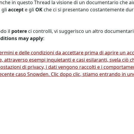
nche in questo Thread la visione di un documentario che a
 gli
accept
e gli
OK
che ci si presentano costantemente durant
do il
potere
ci controlli, vi suggerisco un altro documentari
ditions may apply
:
ermini e delle condizioni da accettare prima di aprire un ac
e, attraverso esempi inquietanti e casi esilaranti, svela ciò
mpostazioni di privacy, i dati vengono raccolti e i comportam
il recente caso Snowden. Clic dopo clic, stiamo entrando in un