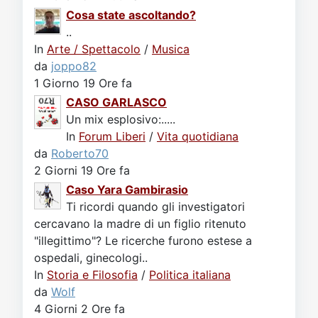
Cosa state ascoltando?
..
In
Arte / Spettacolo
/
Musica
da
joppo82
1 Giorno 19 Ore fa
CASO GARLASCO
Un mix esplosivo:.....
In
Forum Liberi
/
Vita quotidiana
da
Roberto70
2 Giorni 19 Ore fa
Caso Yara Gambirasio
Ti ricordi quando gli investigatori
cercavano la madre di un figlio ritenuto
"illegittimo"? Le ricerche furono estese a
ospedali, ginecologi..
In
Storia e Filosofia
/
Politica italiana
da
Wolf
4 Giorni 2 Ore fa