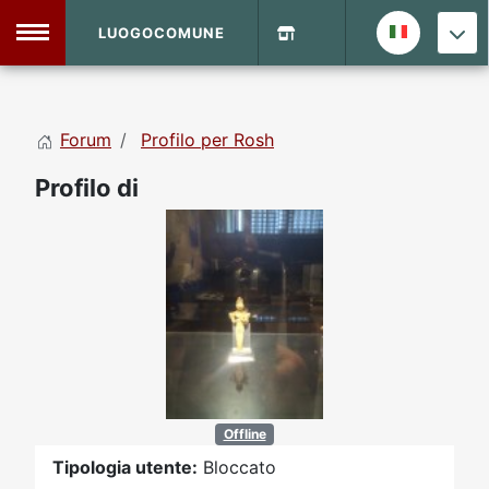
LUOGOCOMUNE
MENU
Forum
Profilo per Rosh
Home
Profilo di
Info Sito
Login
DVD Shop
Contatti
Vecchio Sito
Archivio
Offline
Tipologia utente:
Bloccato