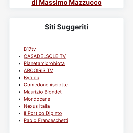
di Massimo Mazzucco
Siti Suggeriti
B17tv
CASADELSOLE TV
Pianetamicrobiota
ARCOIRIS TV
Byoblu
Comedonchisciotte
Maurizio Blondet
Mondocane
Nexus Italia
Il Portico Dipinto
Paolo Franceschetti