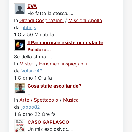
EVA
Ho fatto la stessa.....
In
Grandi Cospirazioni
/
Missioni Apollo
da
gbhnjk
1 Ora 50 Minuti fa
Il Paranormale esiste nonostante
Polidoro...
Se della storia.....
In
Misteri
/
Fenomeni inspiegabili
da
Volano49
1 Giorno 1 Ora fa
Cosa state ascoltando?
..
In
Arte / Spettacolo
/
Musica
da
joppo82
1 Giorno 22 Ore fa
CASO GARLASCO
Un mix esplosivo:.....