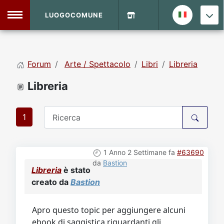
LUOGOCOMUNE
MENU
Forum
Arte / Spettacolo
Libri
Libreria
Home
Libreria
Info Sito
Login
DVD Shop
1
Contatti
1 Anno 2 Settimane fa
#63690
da
Bastion
Vecchio Sito
Libreria
è stato
creato da
Bastion
Archivio
Apro questo topic per aggiungere alcuni
ebook di saggistica riguardanti gli