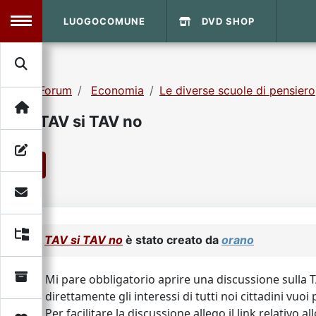
LUOGOCOMUNE
DVD SHOP
MENU
Forum
Economia
Le diverse scuole di pensiero
Search
Home
TAV si TAV no
Info Sito
Login
DVD Shop
1
Contatti
Vecchio Sito
TAV si TAV no
è stato creato da
orano
Archivio
Mi pare obbligatorio aprire una discussione sulla 
direttamente gli interessi di tutti noi cittadini vuo
Per facilitare la discussione allego il link relativo a