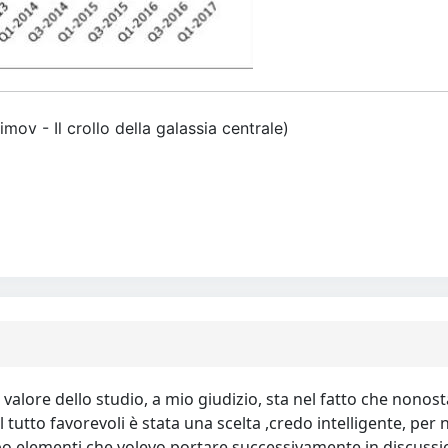
simov - Il crollo della galassia centrale)
valore dello studio, a mio giudizio, sta nel fatto che nonost
l tutto favorevoli è stata una scelta ,credo intelligente, per n
elementi che volevo portare successivamente in discussione,