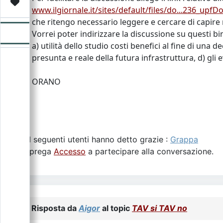
Video
Donazione
Forum
www.ilgiornale.it/sites/default/files/do...236_upf
che ritengo necessario leggere e cercare di capire 
Vorrei poter indirizzare la discussione su questi bin
a) utilità dello studio costi benefici al fine di una de
presunta e reale della futura infrastruttura, d) gli
ORANO
I seguenti utenti hanno detto grazie :
Grappa
Si prega
Accesso
a partecipare alla conversazione.
Risposta da
Aigor
al topic
TAV si TAV no