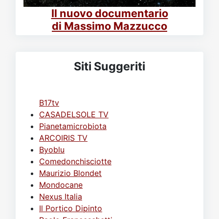
Il nuovo documentario
di Massimo Mazzucco
Siti Suggeriti
B17tv
CASADELSOLE TV
Pianetamicrobiota
ARCOIRIS TV
Byoblu
Comedonchisciotte
Maurizio Blondet
Mondocane
Nexus Italia
Il Portico Dipinto