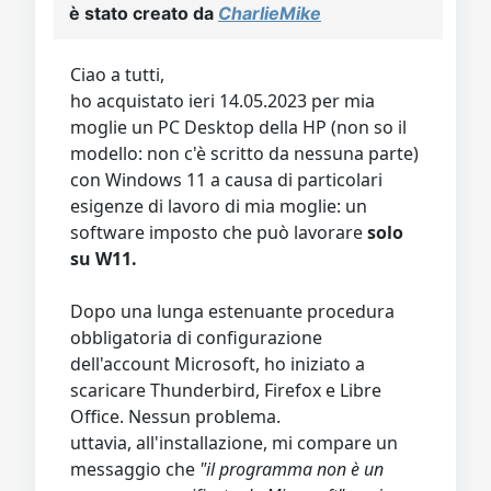
Video
Donazione
Forum
è stato creato da
CharlieMike
Ciao a tutti,
ho acquistato ieri 14.05.2023 per mia
moglie un PC Desktop della HP (non so il
modello: non c'è scritto da nessuna parte)
con Windows 11 a causa di particolari
esigenze di lavoro di mia moglie: un
software imposto che può lavorare
solo
su W11.
Dopo una lunga estenuante procedura
obbligatoria di configurazione
dell'account Microsoft, ho iniziato a
scaricare Thunderbird, Firefox e Libre
Office. Nessun problema.
uttavia, all'installazione, mi compare un
messaggio che
"il programma non è un