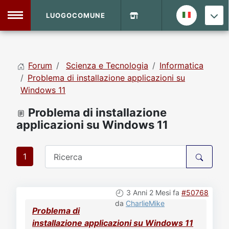
LUOGOCOMUNE
MENU
Forum
Scienza e Tecnologia
Informatica
Home
Problema di installazione applicazioni su
Windows 11
Info Sito
Login
DVD Shop
Problema di installazione
applicazioni su Windows 11
Contatti
1
Vecchio Sito
3 Anni 2 Mesi fa
#50768
Archivio
da
CharlieMike
Problema di
installazione applicazioni su Windows 11