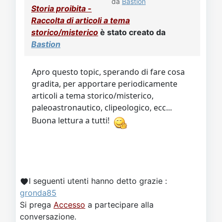
Video
Donazione
Forum
da
Bastion
Storia proibita -
Raccolta di articoli a tema
storico/misterico
è stato creato da
Bastion
Apro questo topic, sperando di fare cosa
gradita, per apportare periodicamente
articoli a tema storico/misterico,
paleoastronautico, clipeologico, ecc...
Buona lettura a tutti!
I seguenti utenti hanno detto grazie :
gronda85
Si prega
Accesso
a partecipare alla
conversazione.