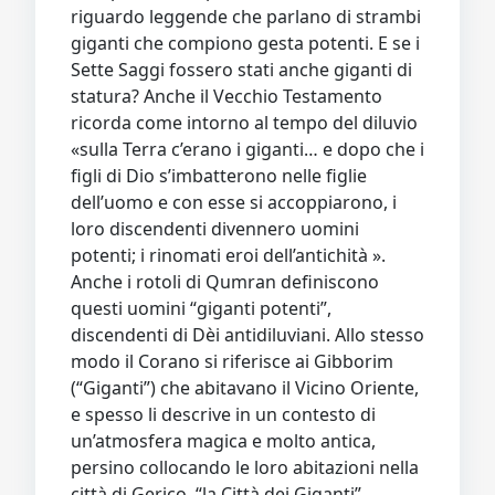
riguardo leggende che parlano di strambi
giganti che compiono gesta potenti. E se i
Sette Saggi fossero stati anche giganti di
statura? Anche il Vecchio Testamento
ricorda come intorno al tempo del diluvio
«sulla Terra c’erano i giganti… e dopo che i
figli di Dio s’imbatterono nelle figlie
dell’uomo e con esse si accoppiarono, i
loro discendenti divennero uomini
potenti; i rinomati eroi dell’antichità ».
Anche i rotoli di Qumran definiscono
questi uomini “giganti potenti”,
discendenti di Dèi antidiluviani. Allo stesso
modo il Corano si riferisce ai Gibborim
(“Giganti”) che abitavano il Vicino Oriente,
e spesso li descrive in un contesto di
un’atmosfera magica e molto antica,
persino collocando le loro abitazioni nella
città di Gerico, “la Città dei Giganti”.