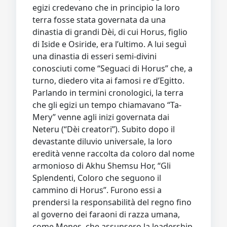
egizi credevano che in principio la loro
terra fosse stata governata da una
dinastia di grandi Dèi, di cui Horus, figlio
di Iside e Osiride, era l’ultimo. A lui seguì
una dinastia di esseri semi-divini
conosciuti come “Seguaci di Horus” che, a
turno, diedero vita ai famosi re d’Egitto.
Parlando in termini cronologici, la terra
che gli egizi un tempo chiamavano “Ta-
Mery” venne agli inizi governata dai
Neteru (“Dèi creatori”). Subito dopo il
devastante diluvio universale, la loro
eredità venne raccolta da coloro dal nome
armonioso di Akhu Shemsu Hor, “Gli
Splendenti, Coloro che seguono il
cammino di Horus”. Furono essi a
prendersi la responsabilità del regno fino
al governo dei faraoni di razza umana,
come Menes, che assunsero la leadership