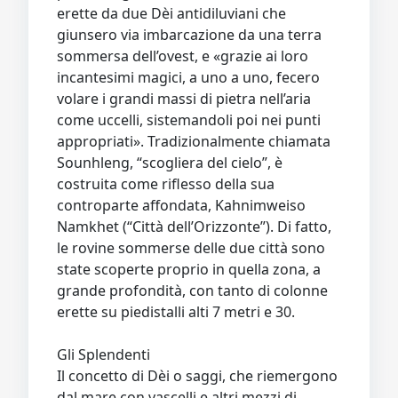
erette da due Dèi antidiluviani che
giunsero via imbarcazione da una terra
sommersa dell’ovest, e «grazie ai loro
incantesimi magici, a uno a uno, fecero
volare i grandi massi di pietra nell’aria
come uccelli, sistemandoli poi nei punti
appropriati». Tradizionalmente chiamata
Sounhleng, “scogliera del cielo”, è
costruita come riflesso della sua
controparte affondata, Kahnimweiso
Namkhet (“Città dell’Orizzonte”). Di fatto,
le rovine sommerse delle due città sono
state scoperte proprio in quella zona, a
grande profondità, con tanto di colonne
erette su piedistalli alti 7 metri e 30.
Gli Splendenti
Il concetto di Dèi o saggi, che riemergono
dal mare con vascelli e altri mezzi di