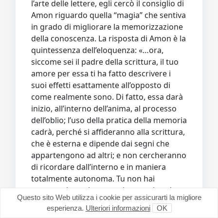
l’arte delle lettere, egli cercò il consiglio di
Amon riguardo quella “magia” che sentiva
in grado di migliorare la memorizzazione
della conoscenza. La risposta di Amon è la
quintessenza dell’eloquenza: «…ora,
siccome sei il padre della scrittura, il tuo
amore per essa ti ha fatto descrivere i
suoi effetti esattamente all’opposto di
come realmente sono. Di fatto, essa darà
inizio, all’interno dell’anima, al processo
dell’oblio; l’uso della pratica della memoria
cadrà, perché si affideranno alla scrittura,
che è esterna e dipende dai segni che
appartengono ad altri; e non cercheranno
di ricordare dall’interno e in maniera
totalmente autonoma. Tu non hai
scoperto la pozione magica per ricordare,
Questo sito Web utilizza i cookie per assicurarti la migliore
ma per farti ricordare da qualcosa. Tu
esperienza.
Ulteriori informazioni
OK
darai ai tuoi studenti una saggezza