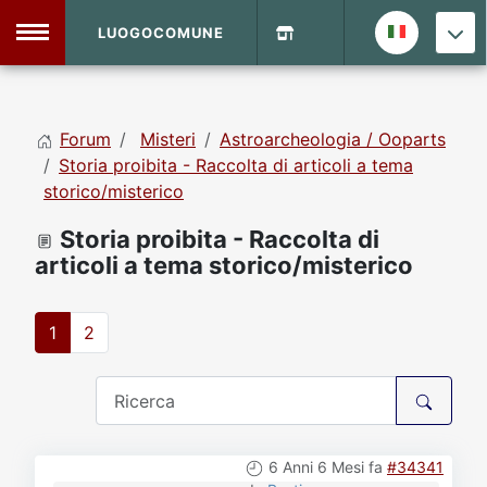
LUOGOCOMUNE
MENU
Forum
Misteri
Astroarcheologia / Ooparts
Home
Storia proibita - Raccolta di articoli a tema
storico/misterico
Info Sito
Login
DVD Shop
Storia proibita - Raccolta di
articoli a tema storico/misterico
Contatti
1
2
Vecchio Sito
Archivio
6 Anni 6 Mesi fa
#34341