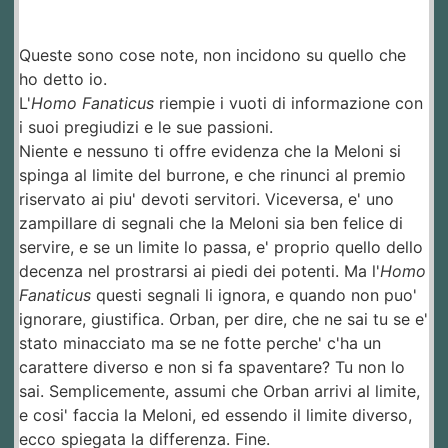
Queste sono cose note, non incidono su quello che
ho detto io.
L'
Homo Fanaticus
riempie i vuoti di informazione con
i suoi pregiudizi e le sue passioni.
Niente e nessuno ti offre evidenza che la Meloni si
spinga al limite del burrone, e che rinunci al premio
riservato ai piu' devoti servitori. Viceversa, e' uno
zampillare di segnali che la Meloni sia ben felice di
servire, e se un limite lo passa, e' proprio quello dello
decenza nel prostrarsi ai piedi dei potenti. Ma l'
Homo
Fanaticus
questi segnali li ignora, e quando non puo'
ignorare, giustifica. Orban, per dire, che ne sai tu se e'
stato minacciato ma se ne fotte perche' c'ha un
carattere diverso e non si fa spaventare? Tu non lo
sai. Semplicemente, assumi che Orban arrivi al limite,
e cosi' faccia la Meloni, ed essendo il limite diverso,
ecco spiegata la differenza. Fine.