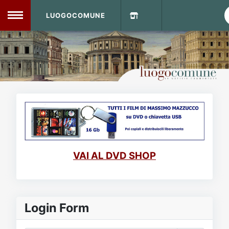
LUOGOCOMUNE
MENU
Home
Info Sito
Login
DVD Shop
Contatti
VAI AL DVD SHOP
Vecchio Sito
Archivio
Login Form