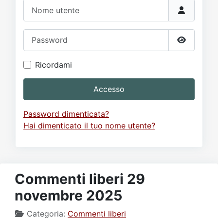
Video
Donazione
Forum
Nome utente
Password
Mostra p
Ricordami
Accesso
Password dimenticata?
Hai dimenticato il tuo nome utente?
Commenti liberi 29
novembre 2025
Categoria:
Commenti liberi