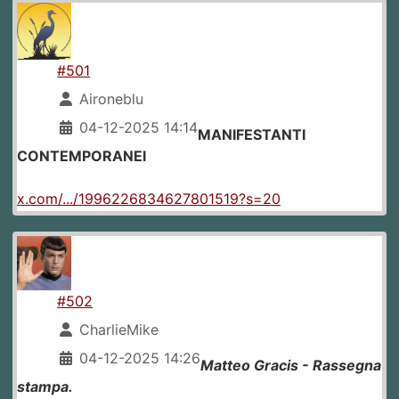
#501
Aironeblu
04-12-2025 14:14
MANIFESTANTI
CONTEMPORANEI
x.com/.../1996226834627801519?s=20
#502
CharlieMike
04-12-2025 14:26
Matteo Gracis - Rassegna
stampa.