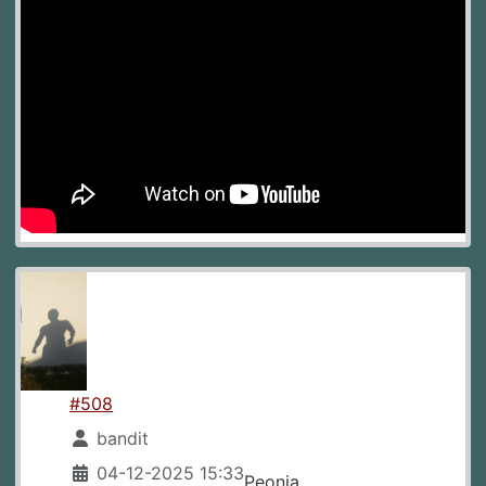
#508
bandit
04-12-2025 15:33
Peonia