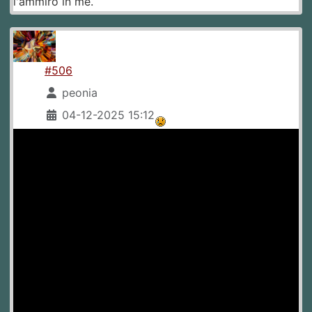
l'ammiro in me.
#506
peonia
04-12-2025 15:12