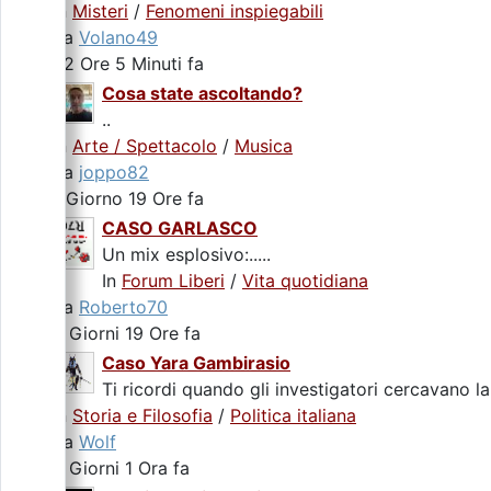
In
Misteri
/
Fenomeni inspiegabili
da
Volano49
22 Ore 5 Minuti fa
Cosa state ascoltando?
..
In
Arte / Spettacolo
/
Musica
da
joppo82
1 Giorno 19 Ore fa
CASO GARLASCO
Un mix esplosivo:.....
In
Forum Liberi
/
Vita quotidiana
da
Roberto70
2 Giorni 19 Ore fa
Caso Yara Gambirasio
Ti ricordi quando gli investigatori cercavano la
In
Storia e Filosofia
/
Politica italiana
da
Wolf
4 Giorni 1 Ora fa