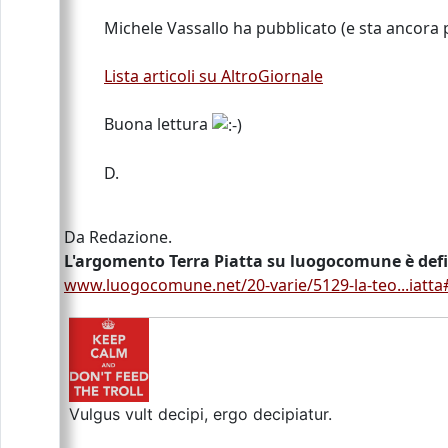
Michele Vassallo ha pubblicato (e sta ancora pu
Lista articoli su AltroGiornale
Buona lettura
D.
Da Redazione.
L'argomento Terra Piatta su luogocomune è def
www.luogocomune.net/20-varie/5129-la-teo...iat
Vulgus vult decipi, ergo decipiatur.