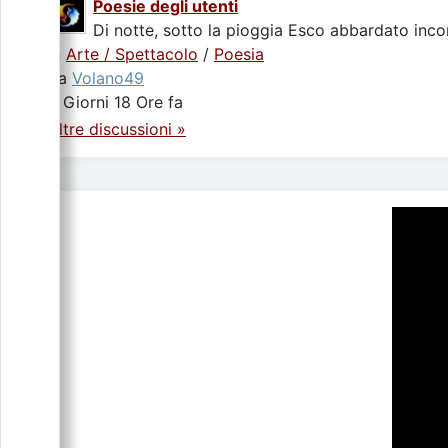
Poesie degli utenti
Di notte, sotto la pioggia Esco abbardato incon
In
Arte / Spettacolo
/
Poesia
da
Volano49
4 Giorni 18 Ore fa
Altre discussioni »