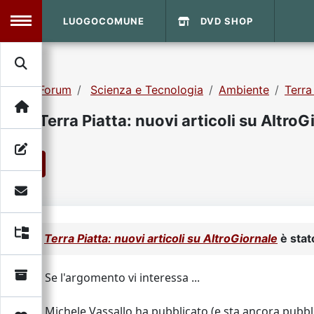
LUOGOCOMUNE
DVD SHOP
MENU
Forum
Scienza e Tecnologia
Ambiente
Terra
Search
Home
Terra Piatta: nuovi articoli su AltroG
Info Sito
Login
DVD Shop
1
Contatti
Vecchio Sito
Terra Piatta: nuovi articoli su AltroGiornale
è stat
Archivio
Se l'argomento vi interessa ...
Michele Vassallo ha pubblicato (e sta ancora pubblica