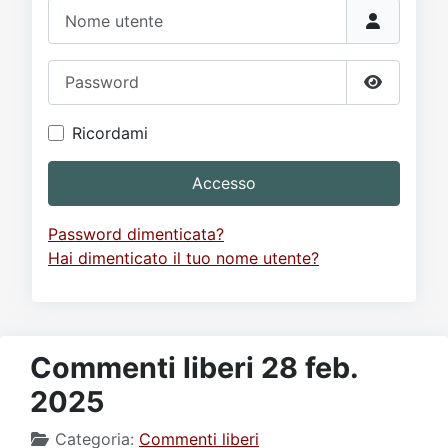
Video
Donazione
Forum
Nome utente
Password
Mostra p
Ricordami
Accesso
Password dimenticata?
Hai dimenticato il tuo nome utente?
Commenti liberi 28 feb.
2025
Categoria:
Commenti liberi