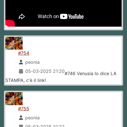
#754
peonia
05-03-2025 21:20
#746 Venusia lo dice LA
STAMPA, c'è il link!
#755
peonia
05-03-2025 21:22