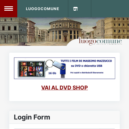
LUOGOCOMUNE
MENU
Home
Info Sito
Login
DVD Shop
Contatti
VAI AL DVD SHOP
Vecchio Sito
Archivio
Login Form