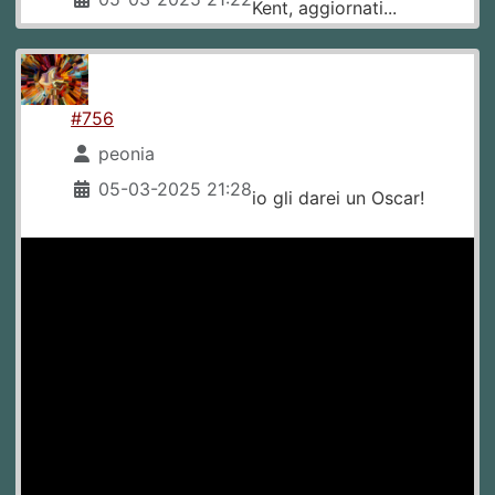
Kent, aggiornati...
#756
peonia
05-03-2025 21:28
io gli darei un Oscar!