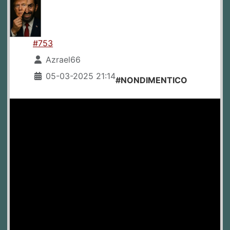
#753
Azrael66
05-03-2025 21:14
#NONDIMENTICO