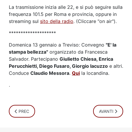
La trasmissione inizia alle 22, e si può seguire sulla
frequenza 101.5 per Roma e provincia, oppure in
streaming sul
sito della radio
. (Cliccare "on air").
********************
Domenica 13 gennaio a Treviso: Convegno
"E' la
stampa bellezza"
organizzato da Francesca
Salvador. Partecipano
Giulietto Chiesa, Enrica
Perucchietti, Diego Fusaro, Giorgio Iacuzzo
e altri.
Conduce
Claudio Messora
.
Qui
la locandina.
.
ARTICOLO PRECEDENTE: LA TEORIA DELLA TESTA PIATTA
ARTICOLO SUCCE
PREC
AVANTI