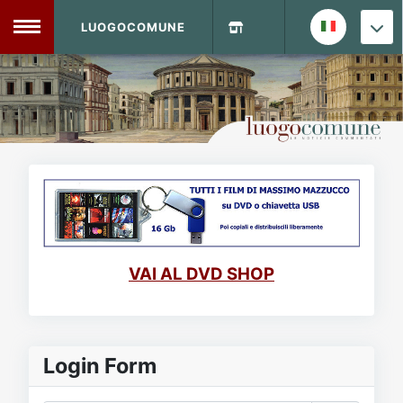
LUOGOCOMUNE
MENU
Home
Info Sito
Login
DVD Shop
Contatti
VAI AL DVD SHOP
Vecchio Sito
Archivio
Login Form