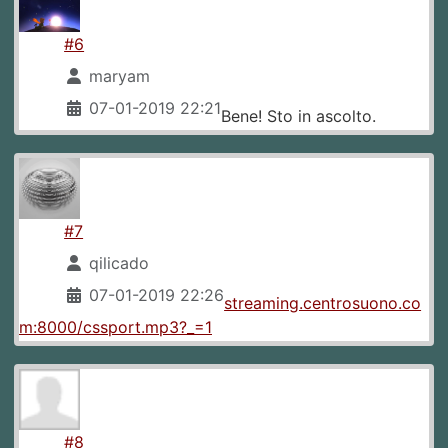
#6
maryam
07-01-2019 22:21
Bene! Sto in ascolto.
#7
qilicado
07-01-2019 22:26
streaming.centrosuono.co
m:8000/cssport.mp3?_=1
#8