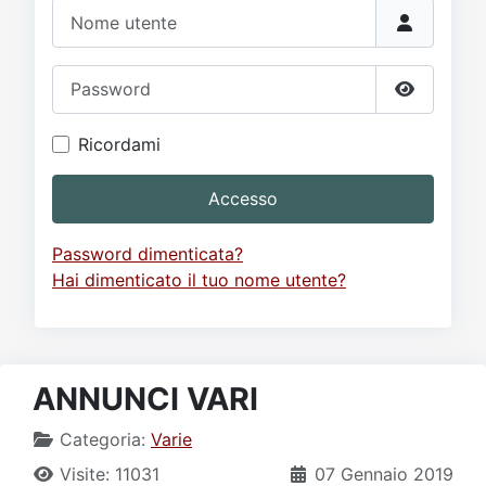
Video
Donazione
Forum
Nome utente
Password
Mostra p
Ricordami
Accesso
Password dimenticata?
Hai dimenticato il tuo nome utente?
ANNUNCI VARI
Categoria:
Varie
Visite: 11031
07 Gennaio 2019