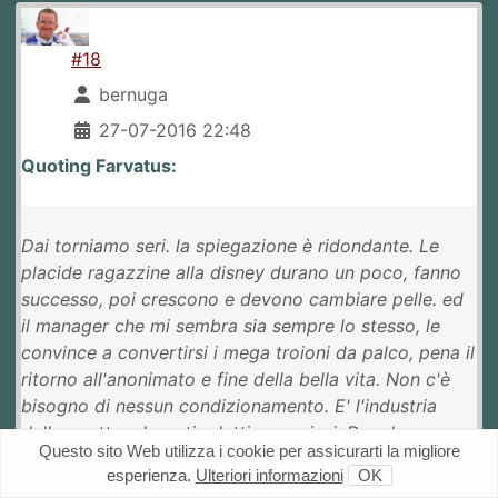
#18
bernuga
27-07-2016 22:48
Quoting Farvatus:
Dai torniamo seri. la spiegazione è ridondante. Le
placide ragazzine alla disney durano un poco, fanno
successo, poi crescono e devono cambiare pelle. ed
il manager che mi sembra sia sempre lo stesso, le
convince a convertirsi i mega troioni da palco, pena il
ritorno all'anonimato e fine della bella vita. Non c'è
bisogno di nessun condizionamento. E' l'industria
dello spettacolo, o ti adatti o sparisci. Per alcune non
Questo sito Web utilizza i cookie per assicurarti la migliore
necessario nemmeno la conversione, sono gli stessi
esperienza.
Ulteriori informazioni
OK
genitori che già le preparano.