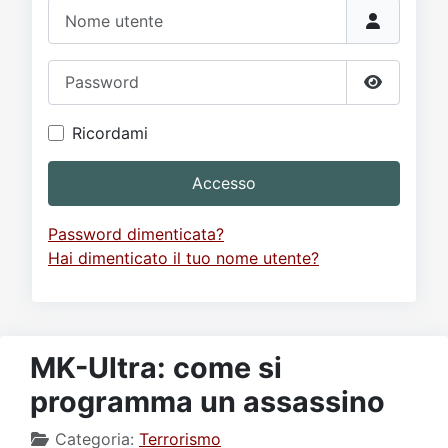
Video
Donazione
Forum
Nome utente
Password
Mostra p
Ricordami
Accesso
Password dimenticata?
Hai dimenticato il tuo nome utente?
MK-Ultra: come si
programma un assassino
Categoria:
Terrorismo