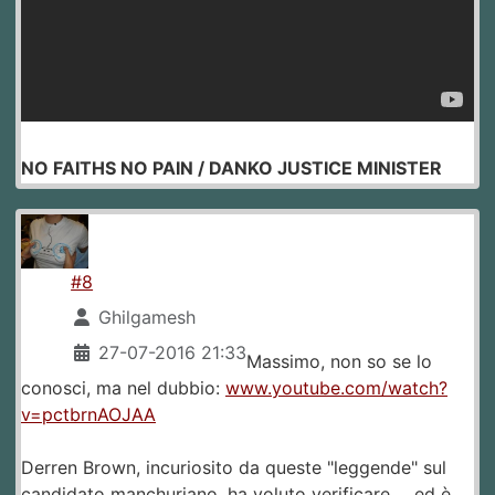
NO FAITHS NO PAIN / DANKO JUSTICE MINISTER
#8
Ghilgamesh
27-07-2016 21:33
Massimo, non so se lo
conosci, ma nel dubbio:
www.youtube.com/watch?
v=pctbrnAOJAA
Derren Brown, incuriosito da queste "leggende" sul
candidato manchuriano, ha voluto verificare ... ed è