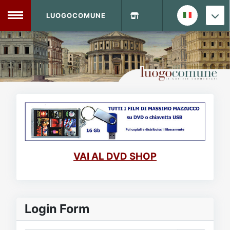
LUOGOCOMUNE
MENU
Home
Info Sito
Login
DVD Shop
Contatti
VAI AL DVD SHOP
Vecchio Sito
Archivio
Login Form