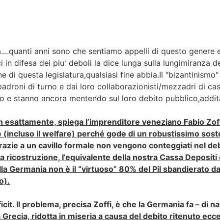
...quanti anni sono che sentiamo appelli di questo genere e 
i in difesa dei piu' deboli la dice lunga sulla lungimiranza 
 di questa legislatura,qualsiasi fine abbia.Il "bizantinismo"
padroni di turno e dai loro collaborazionisti/mezzadri di 
nno e stanno ancora mentendo sul loro debito pubblico,addi
on esattamente, spiega l’imprenditore veneziano Fabio Zoff
e (incluso il welfare) perché gode di un robustissimo sost
grazie a un cavillo formale non vengono conteggiati nel deb
 la ricostruzione, l’equivalente della nostra Cassa Depositi e
lla Germania non è il “virtuoso” 80% del Pil sbandierato da
o).
cit. Il problema, precisa Zoffi, è che la Germania fa – di na
 Grecia, ridotta in miseria a causa del debito ritenuto ecce