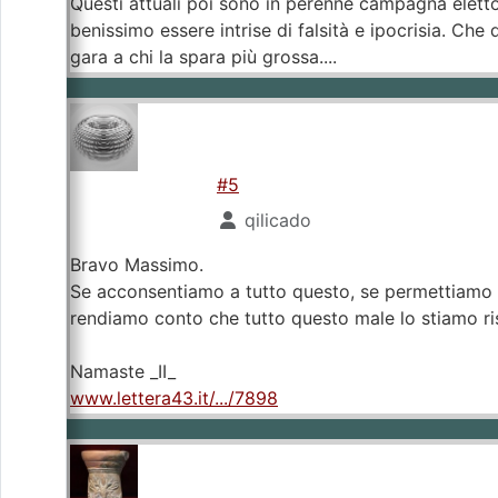
Questi attuali poi sono in perenne campagna elettor
benissimo essere intrise di falsità e ipocrisia. Ch
gara a chi la spara più grossa....
#5
qilicado
Bravo Massimo.
Se acconsentiamo a tutto questo, se permettiamo ch
rendiamo conto che tutto questo male lo stiamo ris
Namaste _II_
www.lettera43.it/.../7898