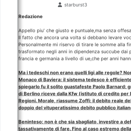
starburst3
Redazione
Appello piu' che giusto e puntuale,ma senza offesa.
Il fatto che ancora una volta si debbano levare voc
Personalmente mi riservo di tirare le somme alla fine
trasformato negli anni in dipendenza succube dai 
francia e germania a livello di ue,che per anni ha
Ma i tedeschi non erano quelli ligi alle regole? N
Monaco di Baviera: il sistema tedesco è efficient
spiegarlo fu il solito guastafeste Paolo Barnard: 
di Berlino riceve dalla Kfw (istituto di credito per
Regioni. Morale, riassume Zoffi: il debito reale de
doppio del vituperatissimo debito pubblico italian
Beninteso: non è che sia sbagliato, investire a defi
tassativamente di fare. Fino al caso estremo della