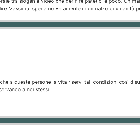
ale tra slogan e video che definire patetici è poco. Un mar
e dire Massimo, speriamo veramente in un rialzo di umanità 
e a queste persone la vita riservi tali condizioni così disu
ervando a noi stessi.