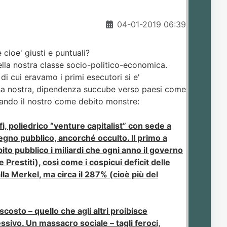
04-01-2019 06:39
cioe' giusti e puntuali?
della nostra classe socio-politico-economica.
 di cui eravamo i primi esecutori si e'
casa nostra, dipendenza succube verso paesi come
tando il nostro come debito monstre:
i, poliedrico “venture capitalist” con sede a
egno pubblico, ancorché occulto. Il primo a
ito pubblico i miliardi che ogni anno il governo
 Prestiti), così come i cospicui deficit delle
lla Merkel, ma circa il 287% (cioè più del
scosto – quello che agli altri proibisce
ssivo. Un massacro sociale – tagli feroci,