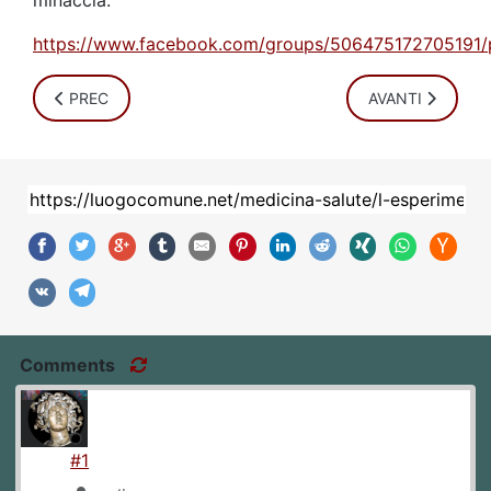
https://www.facebook.com/groups/506475172705191
ARTICOLO PRECEDENTE: BREAKING NEWS: È MORTA UNA
ARTICOLO SUCCE
PREC
AVANTI
Comments
#1