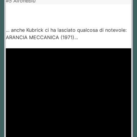
#5 Aironeblu
... anche Kubrick ci ha lasciato qualcosa di notevole:
ARANCIA MECCANICA (1971)...