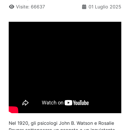
Visite: 66637
01 Luglio 2025
Nel 1920, gli psicologi John B. Watson e Rosalie
Rayner sottoposero un neonato a un inquietante