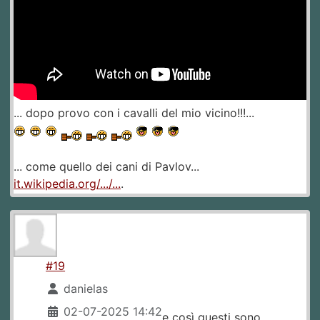
... dopo provo con i cavalli del mio vicino!!!...
... come quello dei cani di Pavlov...
it.wikipedia.org/.../...
.
#19
danielas
02-07-2025 14:42
e così questi sono