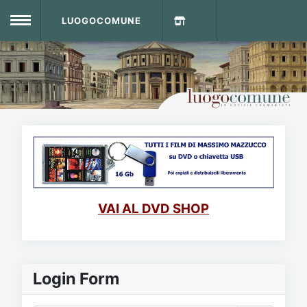
LUOGOCOMUNE
MENU
Home
Info Sito
Login
DVD Shop
Contatti
VAI AL DVD SHOP
Vecchio Sito
Archivio
Login Form