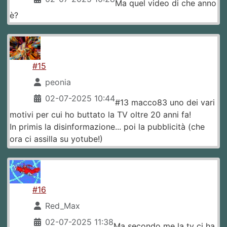
Ma quel video di che anno
è?
#15
peonia
02-07-2025 10:44
#13 macco83 uno dei vari
motivi per cui ho buttato la TV oltre 20 anni fa!
In primis la disinformazione... poi la pubblicità (che
ora ci assilla su yotube!)
#16
Red_Max
02-07-2025 11:38
Ma secondo me la tv ci ha