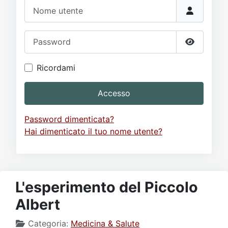
Video
Donazione
Forum
Nome utente
Password
Mostra p
Ricordami
Accesso
Password dimenticata?
Hai dimenticato il tuo nome utente?
L'esperimento del Piccolo
Albert
Categoria:
Medicina & Salute