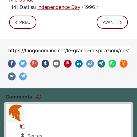
[14] Dati su
Independence Day
(1996):
ARTICOLO PRECEDENTE: MASSIMO POLIDORO RAPITO DAGL
ARTICOLO SUCC
PREC
AVANTI
Comments
#1
Sertes