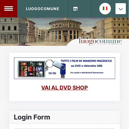
LUOGOCOMUNE
MENU
Home
Info Sito
Login
DVD Shop
Contatti
VAI AL DVD SHOP
Vecchio Sito
Archivio
Login Form