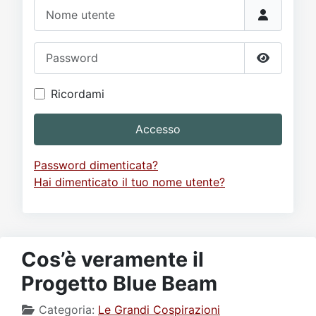
Video
Donazione
Forum
Nome utente
Password
Mostra p
Ricordami
Accesso
Password dimenticata?
Hai dimenticato il tuo nome utente?
Cos’è veramente il
Progetto Blue Beam
Categoria:
Le Grandi Cospirazioni