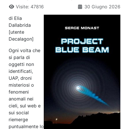
Visite: 47816
30 Giugno 2026
di Elia
Dallabrida
[utente
Decalagon]
Ogni volta che
si parla di
oggetti non
identificati,
UAP, droni
misteriosi o
fenomeni
anomali nei
cieli, sul web e
sui social
riemerge
puntualmente lo