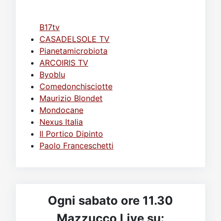
B17tv
CASADELSOLE TV
Pianetamicrobiota
ARCOIRIS TV
Byoblu
Comedonchisciotte
Maurizio Blondet
Mondocane
Nexus Italia
Il Portico Dipinto
Paolo Franceschetti
Ogni sabato ore 11.30
Mazzucco Live su: