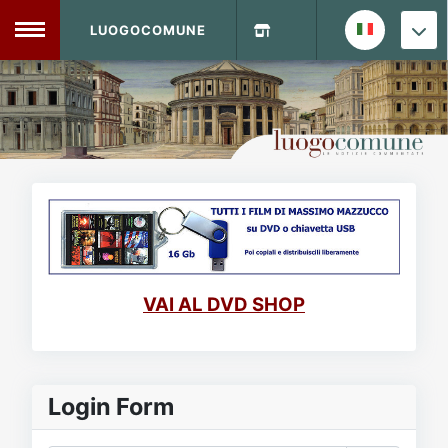
LUOGOCOMUNE
MENU
Home
Info Sito
Login
DVD Shop
Contatti
VAI AL DVD SHOP
Vecchio Sito
Archivio
Login Form