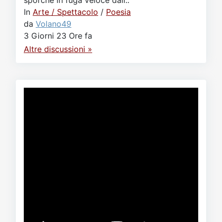
sporche in fuga veloce dall..
In
Arte / Spettacolo
/
Poesia
da
Volano49
3 Giorni 23 Ore fa
Altre discussioni »