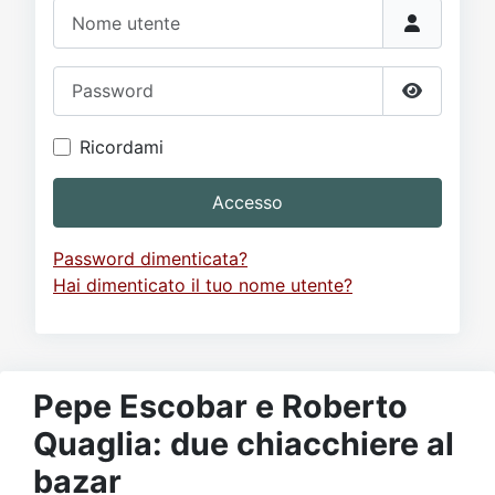
Video
Donazione
Forum
Nome utente
Password
Mostra p
Ricordami
Accesso
Password dimenticata?
Hai dimenticato il tuo nome utente?
Pepe Escobar e Roberto
Quaglia: due chiacchiere al
bazar