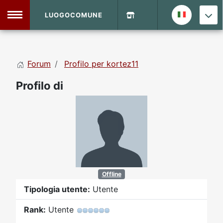
LUOGOCOMUNE
MENU
Forum
Profilo per kortez11
Home
Profilo di
Info Sito
Login
DVD Shop
Contatti
Vecchio Sito
Offline
Tipologia utente:
Utente
Archivio
Rank:
Utente