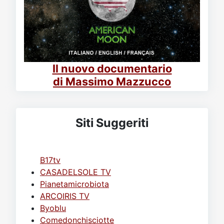
Il nuovo documentario
di Massimo Mazzucco
Siti Suggeriti
B17tv
CASADELSOLE TV
Pianetamicrobiota
ARCOIRIS TV
Byoblu
Comedonchisciotte