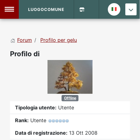
LUOGOCOMUNE
MENU
Forum
Profilo per gelu
Home
Profilo di
Info Sito
Login
DVD Shop
Contatti
Offline
Vecchio Sito
Tipologia utente:
Utente
Rank:
Utente
Archivio
Data di registrazione:
13 Ott 2008