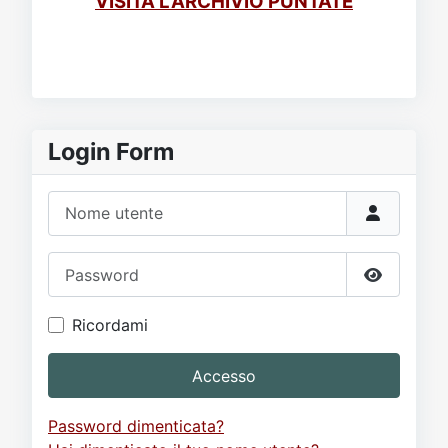
VISITA L'ARCHIVIO PUNTATE
Login Form
Nome utente
Password
Mostra p
Ricordami
Accesso
Password dimenticata?