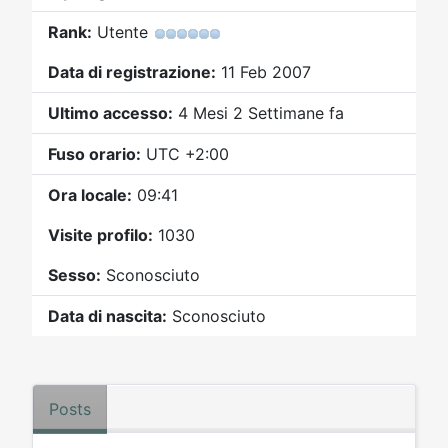
Video
Donazione
Forum
Rank:
Utente
Data di registrazione:
11 Feb 2007
Ultimo accesso:
4 Mesi 2 Settimane fa
Fuso orario:
UTC +2:00
Ora locale:
09:41
Visite profilo:
1030
Sesso:
Sconosciuto
Data di nascita:
Sconosciuto
Posts