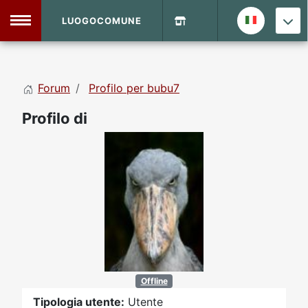
LUOGOCOMUNE
MENU
Forum
Profilo per bubu7
Home
Profilo di
Info Sito
Login
DVD Shop
Contatti
Vecchio Sito
Archivio
Offline
Tipologia utente:
Utente