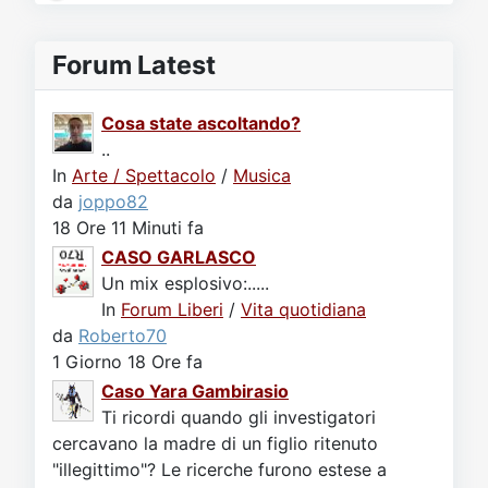
Forum Latest
Cosa state ascoltando?
..
In
Arte / Spettacolo
/
Musica
da
joppo82
18 Ore 11 Minuti fa
CASO GARLASCO
Un mix esplosivo:.....
In
Forum Liberi
/
Vita quotidiana
da
Roberto70
1 Giorno 18 Ore fa
Caso Yara Gambirasio
Ti ricordi quando gli investigatori
cercavano la madre di un figlio ritenuto
"illegittimo"? Le ricerche furono estese a