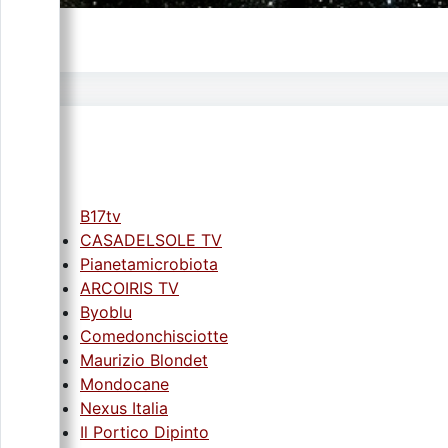
B17tv
CASADELSOLE TV
Pianetamicrobiota
ARCOIRIS TV
Byoblu
Comedonchisciotte
Maurizio Blondet
Mondocane
Nexus Italia
Il Portico Dipinto