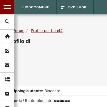
LUOGOCOMUNE
DVD SHOP
MENU
Forum
Profilo per ben44
Search
Home
Profilo di
Info Sito
Login
DVD Shop
Contatti
Vecchio Sito
Tipologia utente:
Bloccato
Archivio
Rank:
Utente bloccato