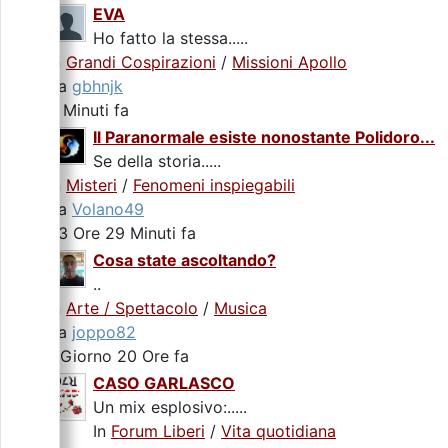
EVA
Ho fatto la stessa.....
In
Grandi Cospirazioni
/
Missioni Apollo
da
gbhnjk
2 Minuti fa
Il Paranormale esiste nonostante Polidoro...
Se della storia.....
In
Misteri
/
Fenomeni inspiegabili
da
Volano49
23 Ore 29 Minuti fa
Cosa state ascoltando?
..
In
Arte / Spettacolo
/
Musica
da
joppo82
1 Giorno 20 Ore fa
CASO GARLASCO
Un mix esplosivo:.....
In
Forum Liberi
/
Vita quotidiana