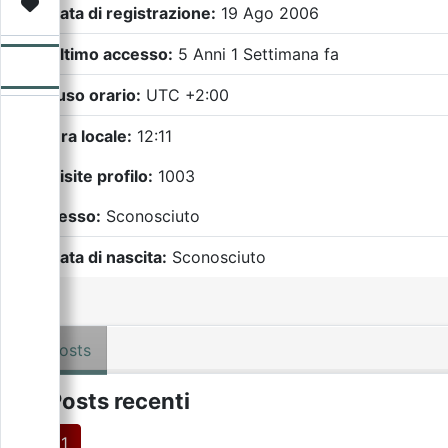
Video
Donazione
Forum
Data di registrazione:
19 Ago 2006
Ultimo accesso:
5 Anni 1 Settimana fa
Fuso orario:
UTC +2:00
Ora locale:
12:11
Visite profilo:
1003
Sesso:
Sconosciuto
Data di nascita:
Sconosciuto
Posts
Posts recenti
1