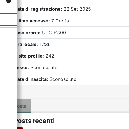
Video
Donazione
Forum
Data di registrazione:
22 Set 2025
Ultimo accesso:
7 Ore fa
Fuso orario:
UTC +2:00
Ora locale:
17:36
Visite profilo:
242
Sesso:
Sconosciuto
Data di nascita:
Sconosciuto
Posts
Posts recenti