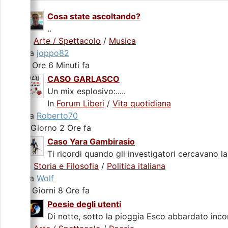
Cosa state ascoltando?
..
In
Arte / Spettacolo
/
Musica
da
joppo82
2 Ore 6 Minuti fa
CASO GARLASCO
Un mix esplosivo:.....
In
Forum Liberi
/
Vita quotidiana
da
Roberto70
1 Giorno 2 Ore fa
Caso Yara Gambirasio
Ti ricordi quando gli investigatori cercavano la
In
Storia e Filosofia
/
Politica italiana
da
Wolf
2 Giorni 8 Ore fa
Poesie degli utenti
Di notte, sotto la pioggia Esco abbardato incon