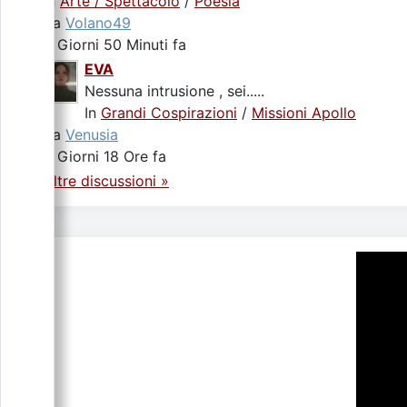
In
Arte / Spettacolo
/
Poesia
da
Volano49
3 Giorni 50 Minuti fa
EVA
Nessuna intrusione , sei.....
In
Grandi Cospirazioni
/
Missioni Apollo
da
Venusia
4 Giorni 18 Ore fa
Altre discussioni »