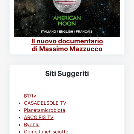
Il nuovo documentario
di Massimo Mazzucco
Siti Suggeriti
B17tv
CASADELSOLE TV
Pianetamicrobiota
ARCOIRIS TV
Byoblu
Comedonchisciotte