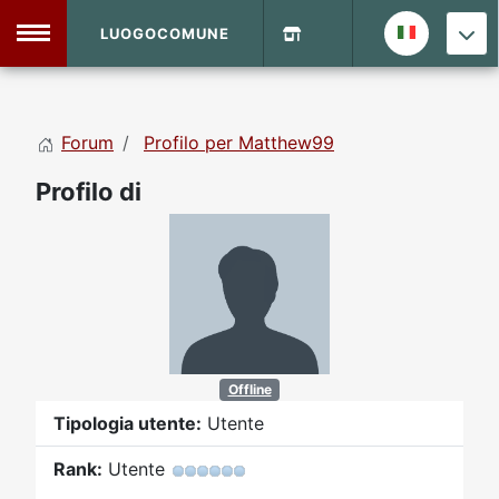
LUOGOCOMUNE
MENU
Forum
Profilo per Matthew99
Home
Profilo di
Info Sito
Login
DVD Shop
Contatti
Vecchio Sito
Offline
Tipologia utente:
Utente
Archivio
Rank:
Utente