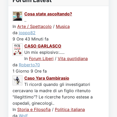
Cosa state ascoltando?
..
In
Arte / Spettacolo
/
Musica
da
joppo82
9 Ore 43 Minuti fa
CASO GARLASCO
Un mix esplosivo:.....
In
Forum Liberi
/
Vita quotidiana
da
Roberto70
1 Giorno 9 Ore fa
Caso Yara Gambirasio
Ti ricordi quando gli investigatori
cercavano la madre di un figlio ritenuto
"illegittimo"? Le ricerche furono estese a
ospedali, ginecologi..
In
Storia e Filosofia
/
Politica italiana
da
Wolf