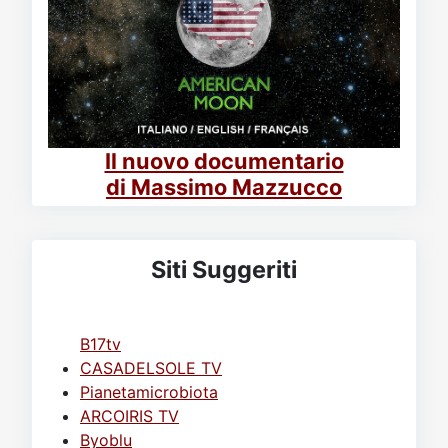
Il nuovo documentario
di Massimo Mazzucco
Siti Suggeriti
B17tv
CASADELSOLE TV
Pianetamicrobiota
ARCOIRIS TV
Byoblu