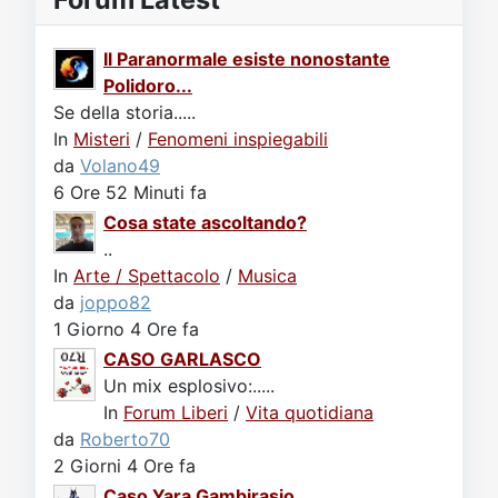
Il Paranormale esiste nonostante
Polidoro...
Se della storia.....
In
Misteri
/
Fenomeni inspiegabili
da
Volano49
6 Ore 52 Minuti fa
Cosa state ascoltando?
..
In
Arte / Spettacolo
/
Musica
da
joppo82
1 Giorno 4 Ore fa
CASO GARLASCO
Un mix esplosivo:.....
In
Forum Liberi
/
Vita quotidiana
da
Roberto70
2 Giorni 4 Ore fa
Caso Yara Gambirasio