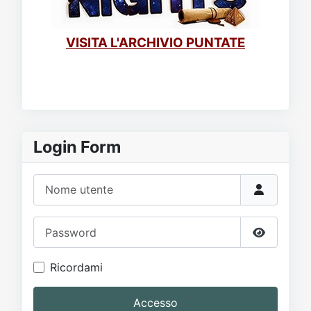
VISITA L'ARCHIVIO PUNTATE
Login Form
Nome utente
Password
Mostra p
Ricordami
Accesso