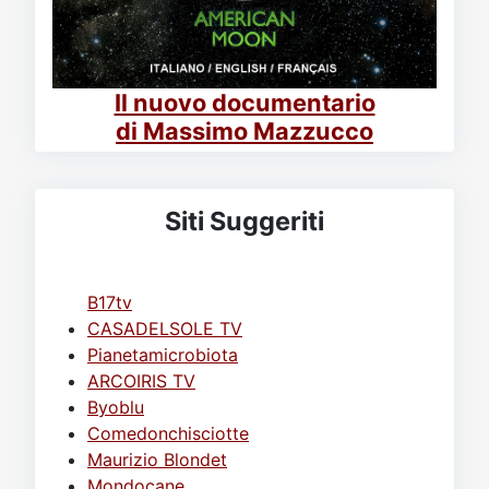
Il nuovo documentario
di Massimo Mazzucco
Siti Suggeriti
B17tv
CASADELSOLE TV
Pianetamicrobiota
ARCOIRIS TV
Byoblu
Comedonchisciotte
Maurizio Blondet
Mondocane