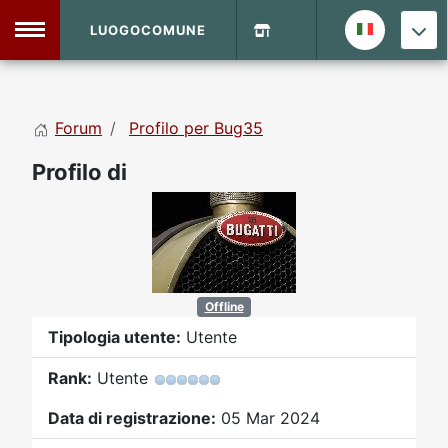
LUOGOCOMUNE
MENU
Forum
Profilo per Bug35
Home
Profilo di
Info Sito
Login
DVD Shop
Contatti
Offline
Vecchio Sito
Tipologia utente:
Utente
Rank:
Utente
Archivio
Data di registrazione:
05 Mar 2024