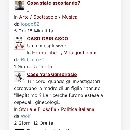
Cosa state ascoltando?
..
In
Arte / Spettacolo
/
Musica
da
joppo82
5 Ore 18 Minuti fa
CASO GARLASCO
Un mix esplosivo:.....
In
Forum Liberi
/
Vita quotidiana
da
Roberto70
1 Giorno 5 Ore fa
Caso Yara Gambirasio
Ti ricordi quando gli investigatori
cercavano la madre di un figlio ritenuto
"illegittimo"? Le ricerche furono estese a
ospedali, ginecologi..
In
Storia e Filosofia
/
Politica italiana
da
Wolf
2 Giorni 12 Ore fa