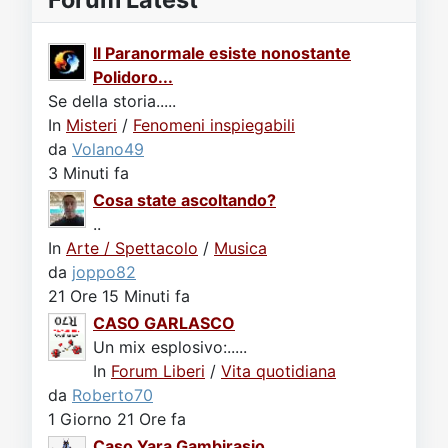
Il Paranormale esiste nonostante
Polidoro...
Se della storia.....
In
Misteri
/
Fenomeni inspiegabili
da
Volano49
3 Minuti fa
Cosa state ascoltando?
..
In
Arte / Spettacolo
/
Musica
da
joppo82
21 Ore 15 Minuti fa
CASO GARLASCO
Un mix esplosivo:.....
In
Forum Liberi
/
Vita quotidiana
da
Roberto70
1 Giorno 21 Ore fa
Caso Yara Gambirasio