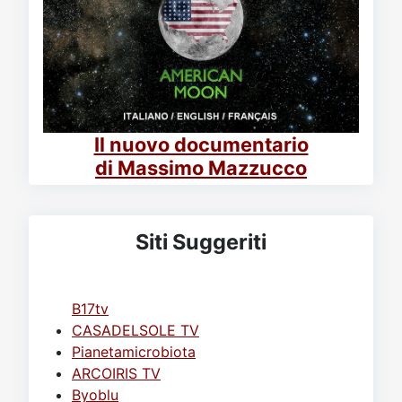
Il nuovo documentario
di Massimo Mazzucco
Siti Suggeriti
B17tv
CASADELSOLE TV
Pianetamicrobiota
ARCOIRIS TV
Byoblu