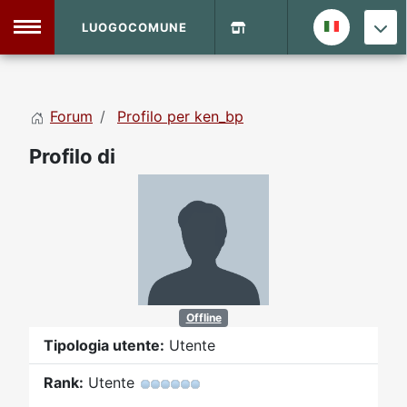
LUOGOCOMUNE
MENU
Forum
Profilo per ken_bp
Home
Profilo di
Info Sito
Login
DVD Shop
Contatti
Vecchio Sito
Offline
Tipologia utente:
Utente
Archivio
Rank:
Utente