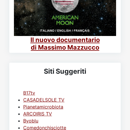
Il nuovo documentario
di Massimo Mazzucco
Siti Suggeriti
B17tv
CASADELSOLE TV
Pianetamicrobiota
ARCOIRIS TV
Byoblu
Comedonchisciotte