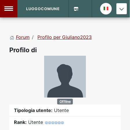
LUOGOCOMUNE
MENU
Forum
Profilo per Giuliano2023
Home
Profilo di
Info Sito
Login
DVD Shop
Contatti
Vecchio Sito
Offline
Tipologia utente:
Utente
Archivio
Rank:
Utente