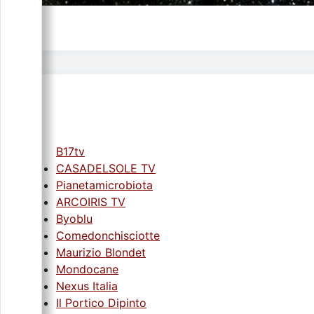
B17tv
CASADELSOLE TV
Pianetamicrobiota
ARCOIRIS TV
Byoblu
Comedonchisciotte
Maurizio Blondet
Mondocane
Nexus Italia
Il Portico Dipinto