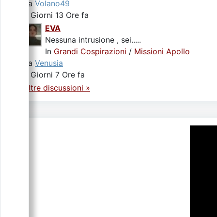
da
Volano49
2 Giorni 13 Ore fa
EVA
Nessuna intrusione , sei.....
In
Grandi Cospirazioni
/
Missioni Apollo
da
Venusia
4 Giorni 7 Ore fa
Altre discussioni »