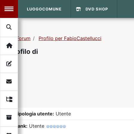
LUOGOCOMUNE
DVD SHOP
MENU
Forum
Profilo per FabioCastellucci
Search
Home
Profilo di
Info Sito
Login
DVD Shop
Contatti
Vecchio Sito
Tipologia utente:
Utente
Archivio
Rank:
Utente