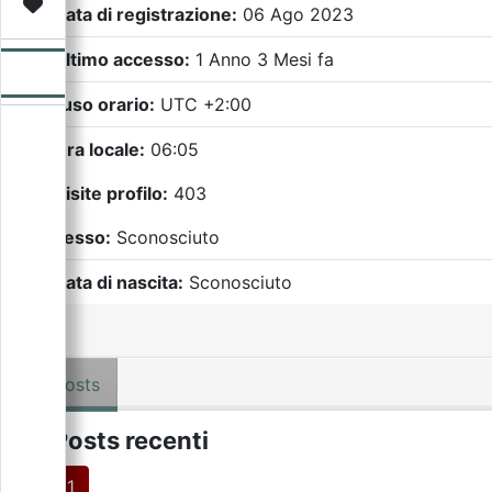
Video
Donazione
Forum
Data di registrazione:
06 Ago 2023
Ultimo accesso:
1 Anno 3 Mesi fa
Fuso orario:
UTC +2:00
Ora locale:
06:05
Visite profilo:
403
Sesso:
Sconosciuto
Data di nascita:
Sconosciuto
Posts
Posts recenti
1