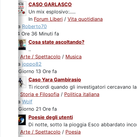
CASO GARLASCO
Un mix esplosivo:.....
In
Forum Liberi
/
Vita quotidiana
da
Roberto70
14 Ore 36 Minuti fa
Cosa state ascoltando?
..
In
Arte / Spettacolo
/
Musica
da
joppo82
1 Giorno 13 Ore fa
Caso Yara Gambirasio
Ti ricordi quando gli investigatori cercavano la
In
Storia e Filosofia
/
Politica italiana
da
Wolf
1 Giorno 21 Ore fa
Poesie degli utenti
Di notte, sotto la pioggia Esco abbardato incon
In
Arte / Spettacolo
/
Poesia