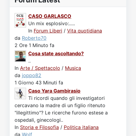
CASO GARLASCO
Un mix esplosivo:.....
In
Forum Liberi
/
Vita quotidiana
da
Roberto70
2 Ore 1 Minuto fa
Cosa state ascoltando?
..
In
Arte / Spettacolo
/
Musica
da
joppo82
1 Giorno 43 Minuti fa
Caso Yara Gambirasio
Ti ricordi quando gli investigatori
cercavano la madre di un figlio ritenuto
"illegittimo"? Le ricerche furono estese a
ospedali, ginecologi..
In
Storia e Filosofia
/
Politica italiana
da
Wolf