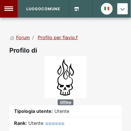
LUOGOCOMUNE
MENU
Forum
Profilo per flavio.f
Home
Profilo di
Info Sito
Login
DVD Shop
Contatti
Vecchio Sito
Offline
Tipologia utente:
Utente
Archivio
Rank:
Utente