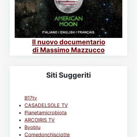
Il nuovo documentario
di Massimo Mazzucco
Siti Suggeriti
B17tv
CASADELSOLE TV
Pianetamicrobiota
ARCOIRIS TV
Byoblu
Comedonchisciotte