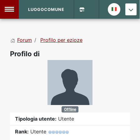
LUOGOCOMUNE
MENU
Forum
Profilo per ezioze
Home
Profilo di
Info Sito
Login
DVD Shop
Contatti
Vecchio Sito
Offline
Tipologia utente:
Utente
Archivio
Rank:
Utente