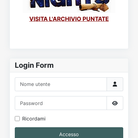
VISITA L'ARCHIVIO PUNTATE
Login Form
Nome utente
Password
Mostra p
Ricordami
Accesso