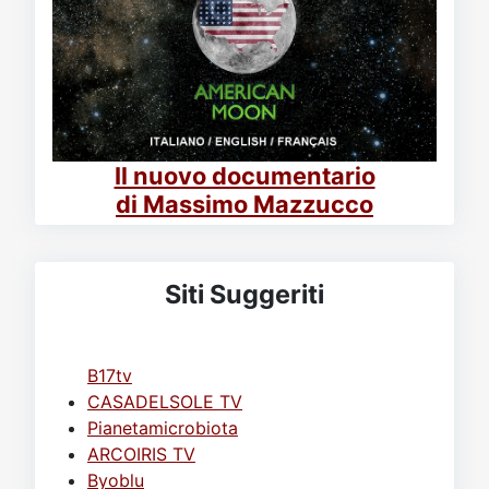
Il nuovo documentario
di Massimo Mazzucco
Siti Suggeriti
B17tv
CASADELSOLE TV
Pianetamicrobiota
ARCOIRIS TV
Byoblu