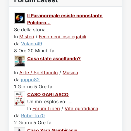
Il Paranormale esiste nonostante
Polidoro...
Se della storia.....
In
Misteri
/
Fenomeni inspiegabili
da
Volano49
8 Ore 20 Minuti fa
Cosa state ascoltando?
..
In
Arte / Spettacolo
/
Musica
da
joppo82
1 Giorno 5 Ore fa
CASO GARLASCO
Un mix esplosivo:.....
In
Forum Liberi
/
Vita quotidiana
da
Roberto70
2 Giorni 5 Ore fa
Caso Yara Gambirasio