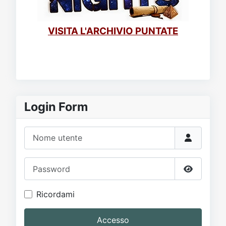
VISITA L'ARCHIVIO PUNTATE
Login Form
Nome utente
Password
Mostra p
Ricordami
Accesso