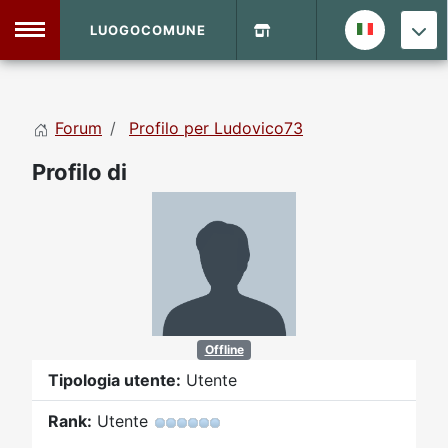
LUOGOCOMUNE
MENU
Forum
Profilo per Ludovico73
Home
Profilo di
Info Sito
Login
DVD Shop
Contatti
Vecchio Sito
Offline
Tipologia utente:
Utente
Archivio
Rank:
Utente