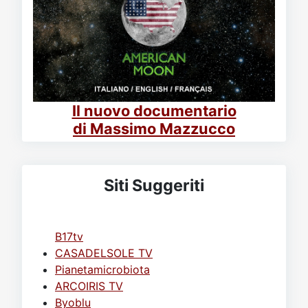
Il nuovo documentario
di Massimo Mazzucco
Siti Suggeriti
B17tv
CASADELSOLE TV
Pianetamicrobiota
ARCOIRIS TV
Byoblu