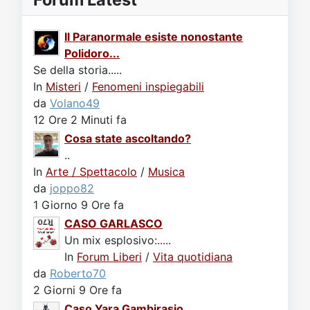
Il Paranormale esiste nonostante
Polidoro...
Se della storia.....
In
Misteri
/
Fenomeni inspiegabili
da
Volano49
12 Ore 2 Minuti fa
Cosa state ascoltando?
..
In
Arte / Spettacolo
/
Musica
da
joppo82
1 Giorno 9 Ore fa
CASO GARLASCO
Un mix esplosivo:.....
In
Forum Liberi
/
Vita quotidiana
da
Roberto70
2 Giorni 9 Ore fa
Caso Yara Gambirasio