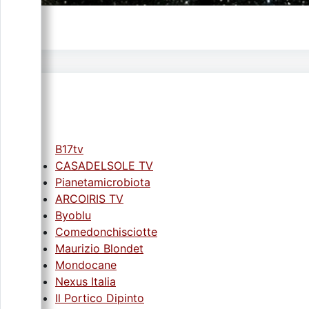
B17tv
CASADELSOLE TV
Pianetamicrobiota
ARCOIRIS TV
Byoblu
Comedonchisciotte
Maurizio Blondet
Mondocane
Nexus Italia
Il Portico Dipinto