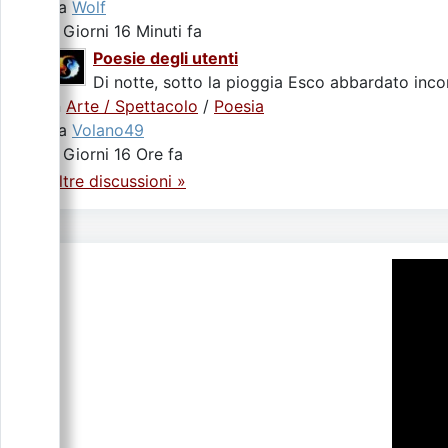
da
Wolf
4 Giorni 16 Minuti fa
Poesie degli utenti
Di notte, sotto la pioggia Esco abbardato incon
In
Arte / Spettacolo
/
Poesia
da
Volano49
4 Giorni 16 Ore fa
Altre discussioni »