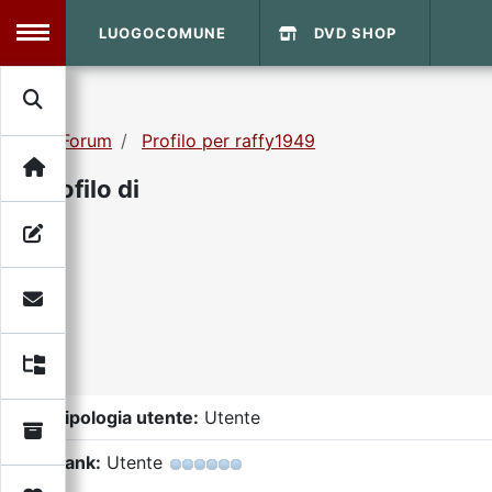
LUOGOCOMUNE
DVD SHOP
MENU
Forum
Profilo per raffy1949
Search
Home
Profilo di
Info Sito
Login
DVD Shop
Contatti
Vecchio Sito
Tipologia utente:
Utente
Archivio
Rank:
Utente