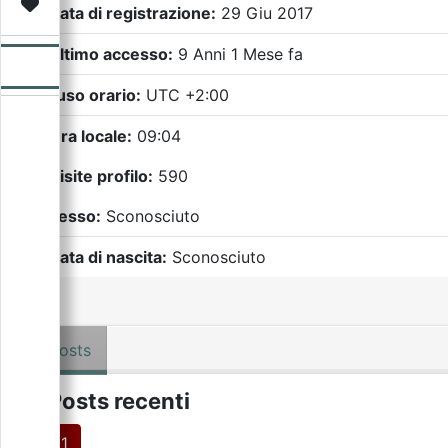
Video
Donazione
Forum
Data di registrazione:
29 Giu 2017
Ultimo accesso:
9 Anni 1 Mese fa
Fuso orario:
UTC +2:00
Ora locale:
09:04
Visite profilo:
590
Sesso:
Sconosciuto
Data di nascita:
Sconosciuto
Posts
Posts recenti
1