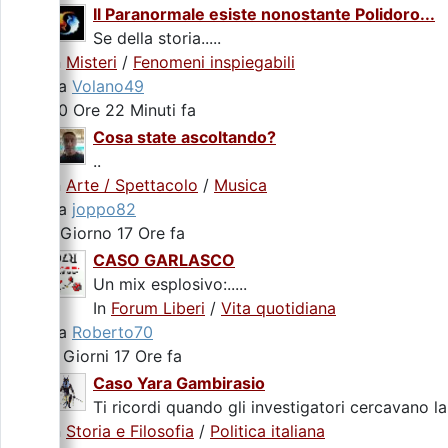
Il Paranormale esiste nonostante Polidoro...
Se della storia.....
In
Misteri
/
Fenomeni inspiegabili
da
Volano49
20 Ore 22 Minuti fa
Cosa state ascoltando?
..
In
Arte / Spettacolo
/
Musica
da
joppo82
1 Giorno 17 Ore fa
CASO GARLASCO
Un mix esplosivo:.....
In
Forum Liberi
/
Vita quotidiana
da
Roberto70
2 Giorni 17 Ore fa
Caso Yara Gambirasio
Ti ricordi quando gli investigatori cercavano la
In
Storia e Filosofia
/
Politica italiana