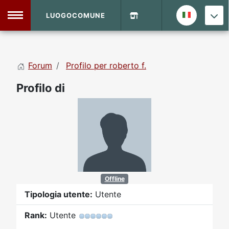
LUOGOCOMUNE
MENU
Forum
Profilo per roberto f.
Home
Profilo di
Info Sito
Login
DVD Shop
Contatti
Vecchio Sito
Offline
Tipologia utente:
Utente
Archivio
Rank:
Utente