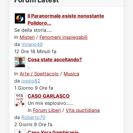
Il Paranormale esiste nonostante
Polidoro...
Se della storia.....
In
Misteri
/
Fenomeni inspiegabili
da
Volano49
12 Ore 18 Minuti fa
Cosa state ascoltando?
..
In
Arte / Spettacolo
/
Musica
da
joppo82
1 Giorno 9 Ore fa
CASO GARLASCO
Un mix esplosivo:.....
In
Forum Liberi
/
Vita quotidiana
da
Roberto70
2 Giorni 9 Ore fa
Caso Yara Gambirasio