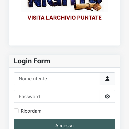
VISITA L'ARCHIVIO PUNTATE
Login Form
Nome utente
Password
Mostra p
Ricordami
Accesso