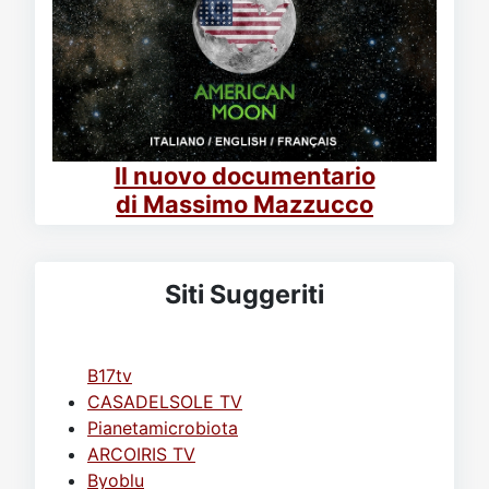
Il nuovo documentario
di Massimo Mazzucco
Siti Suggeriti
B17tv
CASADELSOLE TV
Pianetamicrobiota
ARCOIRIS TV
Byoblu