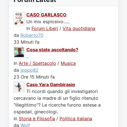
CASO GARLASCO
Un mix esplosivo:.....
In
Forum Liberi
/
Vita quotidiana
da
Roberto70
33 Minuti fa
Cosa state ascoltando?
..
In
Arte / Spettacolo
/
Musica
da
joppo82
23 Ore 15 Minuti fa
Caso Yara Gambirasio
Ti ricordi quando gli investigatori
cercavano la madre di un figlio ritenuto
"illegittimo"? Le ricerche furono estese a
ospedali, ginecologi..
In
Storia e Filosofia
/
Politica italiana
da
Wolf