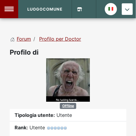
LUOGOCOMUNE
MENU
Forum
Profilo per Doctor
Home
Profilo di
Info Sito
Login
DVD Shop
Contatti
Vecchio Sito
Offline
Tipologia utente:
Utente
Archivio
Rank:
Utente