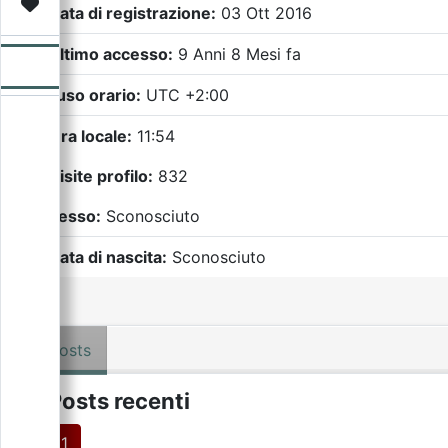
Video
Donazione
Forum
Data di registrazione:
03 Ott 2016
Ultimo accesso:
9 Anni 8 Mesi fa
Fuso orario:
UTC +2:00
Ora locale:
11:54
Visite profilo:
832
Sesso:
Sconosciuto
Data di nascita:
Sconosciuto
Posts
Posts recenti
1