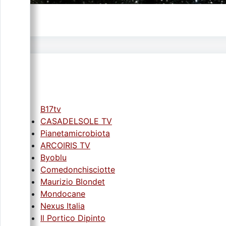
B17tv
CASADELSOLE TV
Pianetamicrobiota
ARCOIRIS TV
Byoblu
Comedonchisciotte
Maurizio Blondet
Mondocane
Nexus Italia
Il Portico Dipinto