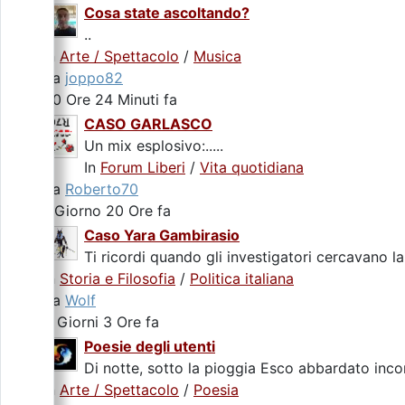
Cosa state ascoltando?
..
In
Arte / Spettacolo
/
Musica
da
joppo82
20 Ore 24 Minuti fa
CASO GARLASCO
Un mix esplosivo:.....
In
Forum Liberi
/
Vita quotidiana
da
Roberto70
1 Giorno 20 Ore fa
Caso Yara Gambirasio
Ti ricordi quando gli investigatori cercavano la
In
Storia e Filosofia
/
Politica italiana
da
Wolf
3 Giorni 3 Ore fa
Poesie degli utenti
Di notte, sotto la pioggia Esco abbardato incon
In
Arte / Spettacolo
/
Poesia