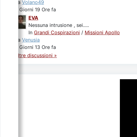
da
Volano49
3 Giorni 19 Ore fa
EVA
Nessuna intrusione , sei.....
In
Grandi Cospirazioni
/
Missioni Apollo
da
Venusia
5 Giorni 13 Ore fa
Altre discussioni »