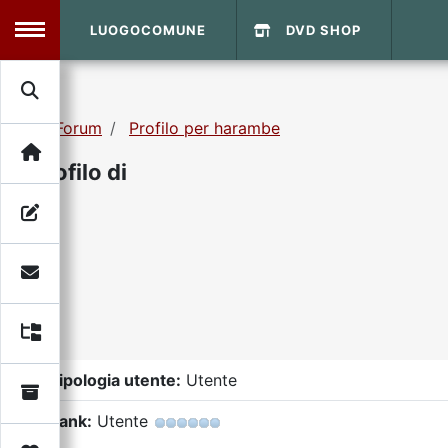
LUOGOCOMUNE
DVD SHOP
MENU
Forum
Profilo per harambe
Search
Home
Profilo di
Info Sito
Login
DVD Shop
Contatti
Vecchio Sito
Tipologia utente:
Utente
Archivio
Rank:
Utente